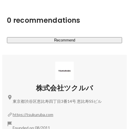
よう / すぐ決めて、すぐやろう / 大きなことを最高のチー
ムで

0 recommendations
【カウカモ(cowcamo)について】

■オンライン・オフラインを融合し、一貫したサービス体
験を提供

Recommend
理想の暮らしをイメージする「メディア」、住まい探しの
「エージェント」、理想の住まいを形にする「デザイン」
の3つを軸に、暮らしの妄想から、購入や住み始めるまで
のサポート、住み替えまで一貫した購入体験を実現を提
供。さらに、cowcamoで購入した物件を売却し、住み替
えをするというリピーターもおり、お客様との高いエンゲ
株式会社ツクルバ
ージメントを実現しています。

東京都渋谷区恵比寿四丁目3番14号 恵比寿SSビル
■リノベーション時代の住宅流通プラットフォームへ

物件データの他に、問い合わせデータ・顧客データなど不
https://tsukuruba.com
動産売買に関するあらゆるデータを自社で保有。データを
元にしたリノベーションを行うなど、ユーザー体験を活か
Founded on 08/2011