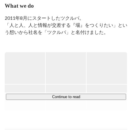
What we do
2011年8月にスタートしたツクルバ。

「人と人、人と情報が交差する『場』をつくりたい」とい
う想いから社名を「ツクルバ」と名付けました。

「場の発明を通じて欲しい未来をつくる」というミッショ
ンのもと、デザイン・ビジネス・テクノロジーをかけあわ
せた場のデザインを行っています。

主な事業として、中古・リノベーション 住宅の流通プラ
ットフォーム「カウカモ(cowcamo)」や「ウルカモ」の企
画・開発・運営、カウカモエージェントサービス事業をお
こなっております。

Continue to read
【ツクルバのVISIONとVALUE】

VISION　住まいの「もつ」を自由に。「かえる」を何度
でも。

TSUKURUBA 5VALUES　正々堂々と誇れる仕事をしよう 
/ お客さまの課題を最短で解決しよう / できる理由を考え