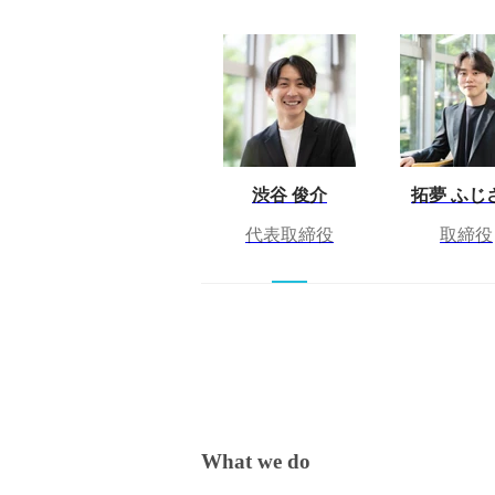
渋谷 俊介
拓夢 ふじ
代表取締役
取締役
What we do