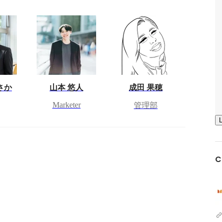
さか
山本 悠人
成田 果穂
Marketer
管理部
C