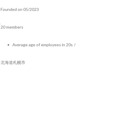
Founded on 05/2023
20 members
Average age of employees in 20s
/
北海道札幌市