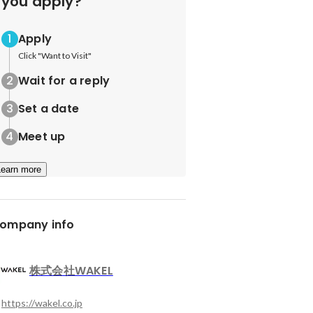
you apply?
Apply
Click "Want to Visit"
Wait for a reply
Set a date
Meet up
Learn more
ompany info
株式会社WAKEL
https://wakel.co.jp