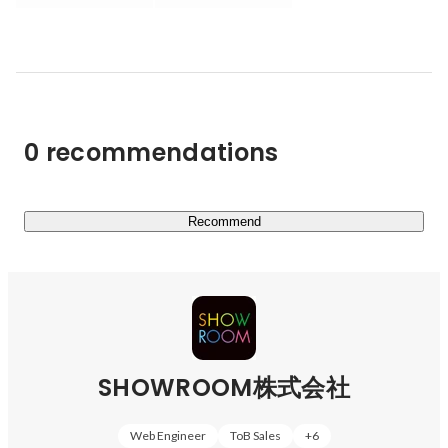
2015年8月に会社分割によりSHOWROOM株式会社設
立、

同時に株式会社ソニーミュージクエンターテインメントか
ら出資を受け合弁会社化しています。

現在は日本で頑張っている人が報われるようサービス展開
0 recommendations
していますが、ゆくゆくは東南アジアをはじめ、地球上に
ある無数の逆境をエンターテインメントの力で変えたい！

世界中のあらゆる人が均等にチャンスを得て、投じた努力
量に応じて報われ、夢が叶っていく。

Recommend
そんな、公平で温かい世の中を創ることを目標としていま
す。

これまで歌手デビューや、地上波テレビ番組出演、ミュー
ジックビデオ出演等、夢を叶えたパフォーマーが多数！

SHOWROOMでは夢に向かって努力し続ける人を全力で
SHOWROOM株式会社
応援します！
Web Engineer
ToB Sales
+
6