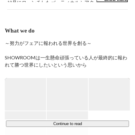
10月にローンチしたバーティカルシアターアプリ
「smash.」事業を率いています。
What we do
～努力がフェアに報われる世界を創る～

SHOWROOMは一生懸命頑張っている人が最終的に報わ
れて勝つ世界にしたいという思いから

2013年11月DeNAにて1事業として立ち上げ、サービスを
開始しました。

エンターテインメントで身を立てたいパフォーマーがアプ
リでライブ配信、

それをユーザーがリアルタイムで視聴でき、ギフティング
という直接支援の仕組みによって、パフォーマーを応援す
ることができるライブ配信プラットフォームです。

Continue to read