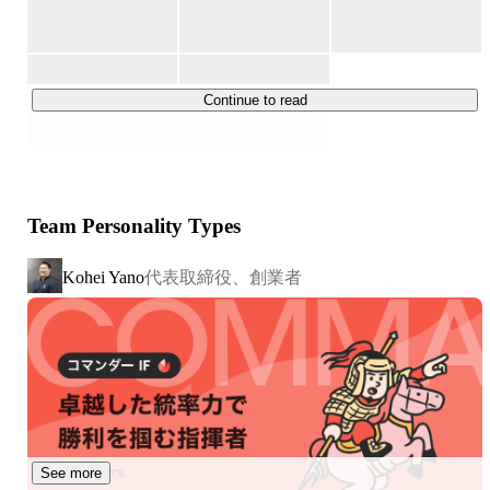
https://www.about.piazza-life.com/
Continue to read
https://prtimes.jp/main/html/rd/p/000000145.000016981.ht
ml
Team Personality Types
●地域コミュニティアプリ「ピアッザ」

街ごとのタイムラインがあり、70以上の自治体と連携す
代表取締役、創業者
Kohei Yano
るユニークなポジショニングで、日々ご活用いただいてい
ます。

地域コミュニティアプリ「ピアッザ」には、「おしえて」
「おゆずりします」「イベント」「自治体・防犯情報」な
どの機能があり、東京都中央区の30〜40代人口の約30%
が「ピアッザ」を利用しています。「近所で支え合える人
の数が4人以上」が6%に対し、「ご近所付き合いが盛んで
あることを理想とする」が85%という、現実と理想の乖離
See more
においても、地域におけるソーシャル資産の必要性の高さ