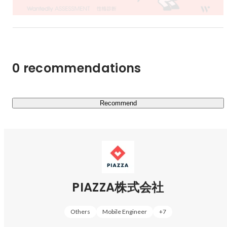
がうかがえます。また、もっと行政に頼りたいというニー
ズもあります。

「Community First」をCore Values（行動指針）の一つに
掲げ、PIAZZAの価値を支えるものは、コミュニティをつ
0 recommendations
くり、そこに参加し、それらを広げ交流している人々とい
う考えのもと、それらを支えるために事業に取り組んでい
ます。

Recommend
●PIAZZAの事業

　■ ローカル広告（足元商圏を対象とする事業者に対して
の販促支援）

　■ エリアマネジメント（不動産・鉄道事業者向けに街の
活性化実現に向けたサービス／コンサルティング・施設運
営・イベント企画運営）

PIAZZA株式会社
　■ パートナー共創（三井不動産との協業事業。街のスー
パーアプリを実装）

Others
Mobile Engineer
+
7