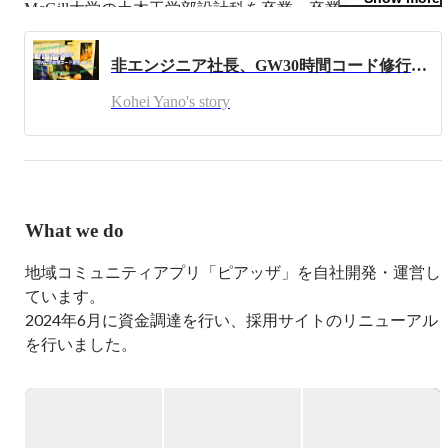
McGill大学の土木工学部設計科を卒業。卒業後は日興シテ
ィグループ証券（現：SMBC日興証券）投資銀行本部に入
社。その後、株式会社ネクソンに入社し、経営企画部でオ
非エンジニア社長、GW30時間コード修行の巻
ンライン・コミュニティを軸としたゲーム事業に従事。
2015年、PIAZZA株式会社を設立し、代表取締役に就任。
Kohei Yano's story
What we do
地域コミュニティアプリ「ピアッザ」を自社開発・運営し
ています。

2024年6月に資金調達を行い、採用サイトのリニューアル
を行いました。

https://speakerdeck.com/piazza/piazza-company-deck-
2024