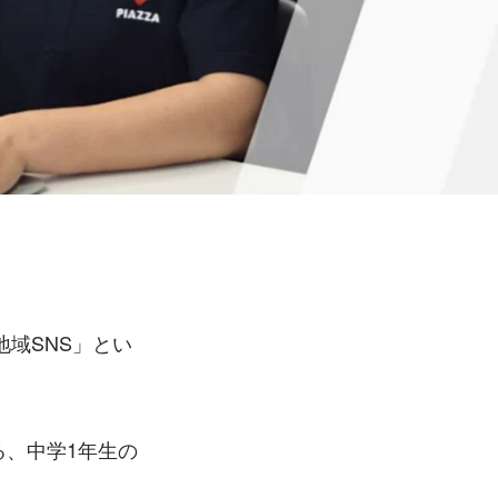
域SNS」とい
。
る、中学1年生の