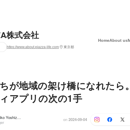
ZZA株式会社
Home
About us
https://www.about.piazza-life.com
東京都
ちが地域の架け橋になれたら
ィアプリの次の1手
採用 担当, Akiko Yoshizawa
on
2024-09-04
ger