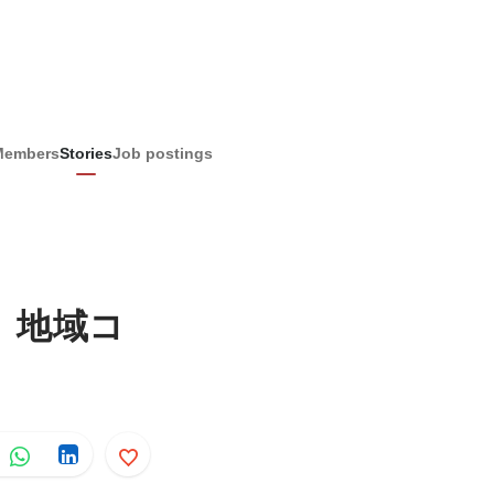
Members
Stories
Job postings
。地域コ