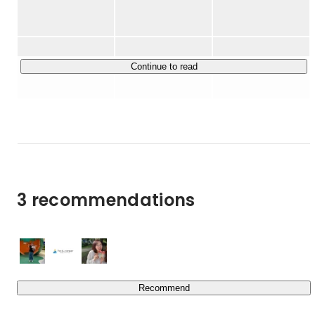
　∟20代若手に特化した人材紹介事業

■CyXen株式会社

　∟医療・福祉業界特化の採用/DXコンサル事業

■リクロジ事業部

Continue to read
　∟物流・製造業界特化の採用コンサル事業

■boom株式会社

　∟ブランディング、広告代理店事業

■QUEST株式会社

　∟Vtuber事業（国内＋ベトナム展開）

上記に挙げた事業以外に、各事業部内で新サービスを2
3 recommendations
つ、プロジェクトベースで立ち上げております。

当社は社会課題の解決×自社社員の事業運営/マネジメント
機会の創出をテーマに、毎年新規事業を立ち上げ続けてい
ます。
Recommend