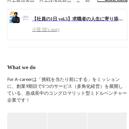
日大藤沢高校→日大経済学部サッカー部

全国高校サッカー選手権大会　全国3位

インターハイ　ベスト16

【社員の1日 vol.3】求職者の人生に寄り添う。キャリアアドバイザーの1日スケジュール｜For A-career
サッカーサークル日本代表　

サッカーサークル全国　3位

小菅 陸's story
・現在までの経歴

2023年5月入社

2023年5月～2024年9月　関西CA

2024年9月～12月　関西CAリーダー

2025年1月～4月　福岡拠点長　

2025年5月～現在　関西拠点長
What we do
For A-careerは「挑戦を当たり前にする」をミッション
に、創業9期目で5つのサービス（多角化経営）を展開し
ている、急成長中のコングロマリット型ミドルベンチャー
企業です！

◆主な事業内容◆

■えーかおキャリア事業部
