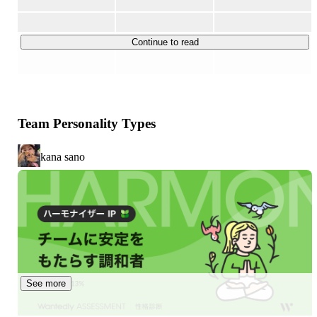
エンジニア向けの案件情報サイト「テックタレントフリー
ランス」をリリース。ライフサポート領域として「生活ト
ラブル本舗」を運営しています。メディアは全工程を内製
Continue to read
化し、メディア成長と共に既存事業とのシナジー、コラボ
レーションを創出しています

2025年からは生成AIの専門チームを立ち上げ、最先端の
Team Personality Types
生成AIナレッジのキャッチアップとアウトプットに努めて
います。その一環としてワークフローから専門的な技術を
kana sano
要するアウトプットを再現するため「cooboo AI 
PORTAL」を開発。生成AIを駆使した省力化や効果最大化
を推進し、全社で生成AIに関するナレッジやノウハウの蓄
積と共に業務活用しています

コーボーは自己研鑽と切磋琢磨を通じて、関係者への感動
創造（価値創出）を挑戦する会社です
See more