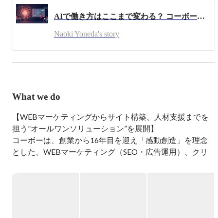
様々な業務システムの主要メンバーとして開発に携わるこ
AIで働き方はここまで変わる？ コーボーの業務DXへの挑戦と舞台裏！
とになりました。要件定義、設計、開発、テスト、保守ま
で幅広い業務を担当してきました。

Naoki Yoneda's story
2021年1月から株式会社コーボーに転職。弊社の掲げる
「職人魂」を胸に、新しい技術を学び続け、成長していこ
うと思います。
What we do
【WEBマーケティングからサイト構築、人材支援までを
担う”オールワンソリューション”を展開】

コーボーは、創業から16年目を迎え「感動創造」を理念
とした、WEBマーケティング（SEO・広告運用）、クリ
エイティブ（制作・システム開発）HR（SES・人材紹介）
事業を提供しています

2021年からは、既存事業の成長に重きを置きつつも、新
規事業として自社メディア事業を立ち上げ、フリーランス