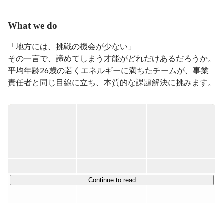
What we do
「地方には、挑戦の機会が少ない」

その一言で、諦めてしまう才能がどれだけあるだろうか。

平均年齢26歳の若くエネルギーに満ちたチームが、事業
責任者と同じ目線に立ち、本質的な課題解決に挑みます。

◆展開しているサービス

￣￣￣￣￣￣￣￣￣￣

◻︎SNSプロモーション

YouTubeやTikTok・Instagramなどを中心にクライアント
の売上最大化を目的として、市場リサーチ・PL設計・マ
イルストーン作成・広告制作ディレクションにコミットし
プロモーションを促進。

Continue to read
◻︎広告クリエイティブ企画・制作

企業やサービスの価値を最大限に引き出せる広告クリエイ