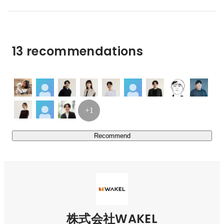
ティブを作成。企画から制作・運用までを一気通貫で行い
クライアントの期待を超える結果の伴うプロモーション成
果を出し続けています。

13 recommendations
◻︎MARKETING CONSULTING

SNS広告のクリエイティブエージェンシーとして、マーケ
ティングをハック。圧倒的な新規顧客獲得力を武器に、売
れる仕組み・カスタマーコミュニケーションをサポート。
収益最大化をMISSIONにクライアントと共に伴走しま
す。

+1
WAKELが貫くのは未来基準で物事を捉える姿勢。既存の
Recommend
枠にとらわれず、クライアントの事業成長のために本当に
必要なことであれば、領域を問わず柔軟に取り組んでい
く。その積み重ねが、私たちの信頼の源泉です。

私たちは、Webマーケティングの力でクライアントを成
功に導き、その成功体験が、札幌で働く若者の新たな希望
株式会社WAKEL
となる。そんな好循環を生み出すことで、地方創生という