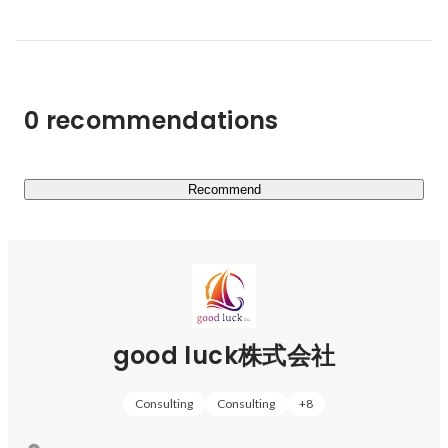
仕事塾で独立し、2社で人事のフリーランスとして勤
続けていけるように、ノウハウや社内体制を構築します。

務。

・「老舗ベンチャー」のブランドを創る：歴史ある企業の
安定感と、新しいことに挑戦できるワクワク感を掛け合わ
せ、学生から選ばれる魅力的なブランドへ生まれ変わらせ
0 recommendations
ます。

単に「内定者を増やすこと」ではなく、その企業の次の
100年を創るチームを一緒に育てることが私たちのビジネ
Recommend
スです。
good luck株式会社
Consulting
Consulting
+
8