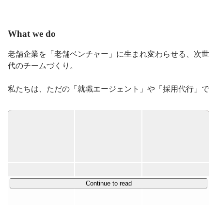
■経歴

What we do
1994年生福岡出身。good luck株式会社代表。

老舗企業を「老舗ベンチャー」に生まれ変わらせる、次世
2017年に新卒でパーソルキャリア株式会社に入社。

代のチームづくり。

dodaを活用したコンサルティングセールスに従事。

顧客親密部門の新人賞獲得。

私たちは、ただの「就職エージェント」や「採用代行」で
2020年にベネッセホールディングスとパーソルキャリア
はありません。

による合弁会社の

歴史はあるけれど、次の時代へのバトンタッチ（事業承
株式会社ベネッセアイキャリアに出向。

継）に悩んでいる老舗企業に対して、経営の仲間となる新
dodaキャンパスのフィールドセールスとして勤務。

卒メンバーを集める「学生人事」というサービスを提供し
同年に複業として大学生のキャリアコミュニティ『仕事
ています。

塾』を設立。

大学生に『本質的なキャリア教育を届ける』というミッ
具体的には、以下の2つのアプローチで企業をアップデー
ションを持ち、

トしていきます。

Continue to read
キャリアオーナーシップを持つ学生を増やす活動をして
いる。

・採用の仕組みを、会社の中に残す：私たちが代わりに採
2021年9月末でベネッセアイキャリアを退職し、

用して終わりではなく、企業が自分たちの力で新卒採用を