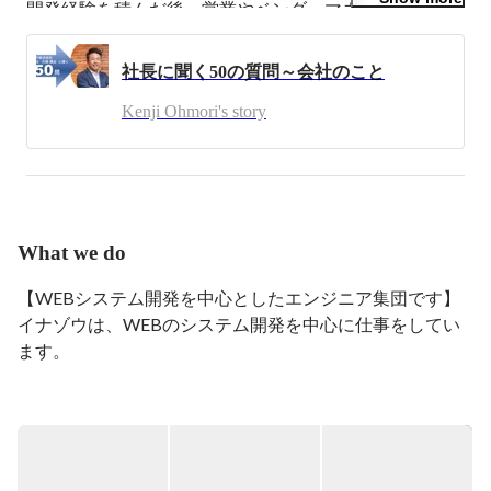
開発経験を積んだ後、営業やベンダーマネジメント、経
営に関わる業務等を兼任し、

現在、イナゾウ株式会社の代表を務めています。
社長に聞く50の質問～会社のこと
Kenji Ohmori's story
What we do
【WEBシステム開発を中心としたエンジニア集団です】

イナゾウは、WEBのシステム開発を中心に仕事をしてい
ます。

80%～90%程がWEB系の開発を行っています。

これまでに約400のシステム開発をしてきました。

上流工程から下流工程まで幅広く関わっており、業務も
WEBから業務システムまで幅広く行っています。
