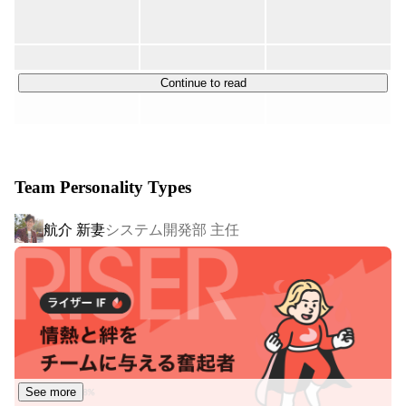
主な開発実績としては、500万人が使うマッチングシステ
ムの開発やAndroidの雑誌購読アプリの開発などがありま
す。（皆さんが普段手にしているシステムを開発したこと
もあります！）

Continue to read
今後はWEBのシステム開発をベースに新しい領域にも挑
戦していきます。例えば、AIとの連携に関わる領域の開発
やIoT関連の仕事も手掛けていく予定です。（詳細はお会
Team Personality Types
いした際に色々とお話しできればと思います。）
航介 新妻
システム開発部 主任
See more