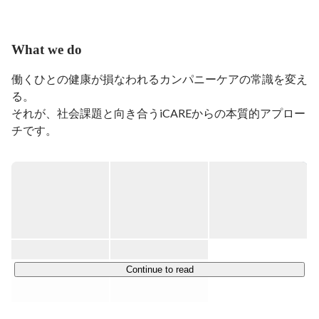
ずっとベンチャーにいたからか、設計から実装/運用ま
でだいたい何でもしています。
What we do
働くひとの健康が損なわれるカンパニーケアの常識を変え
る。

それが、社会課題と向き合うiCAREからの本質的アプロー
チです。

企業が働くひとのために行う健康づくり。

iCAREはこの一連の活動を総称して「カンパニーケア」と
名付け、そこに携わる

人事・産業医・産業保健看護職・管理監督者・上司の活躍
を日々支えています。

彼らがもっと輝くことで、働くひとの健康に関する環境や
Continue to read
仕組みが変わり、

カンパニーケアの常識が変わっていきます。
