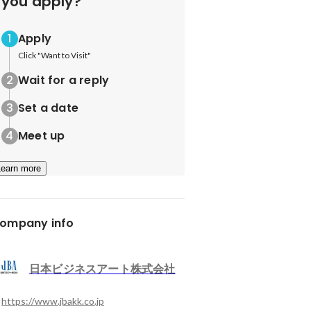
you apply?
Apply
Click "Want to Visit"
Wait for a reply
Set a date
Meet up
Learn more
ompany info
日本ビジネスアート株式会社
https://www.jbakk.co.jp