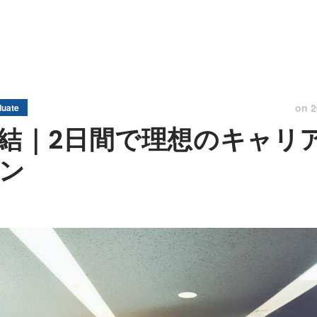
on
2
uate
直結｜2日間で理想のキャリ
ーン