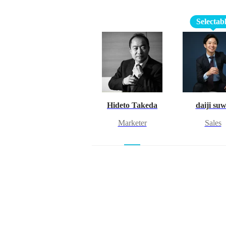
Selectab
Hideto Takeda
daiji su
Marketer
Sales