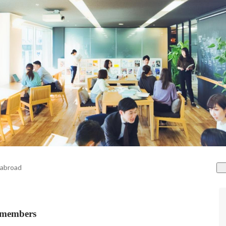
 abroad
mbers