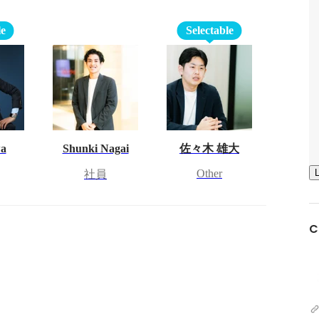
le
Selectable
wa
Shunki Nagai
佐々木 雄大
Other
社員
C