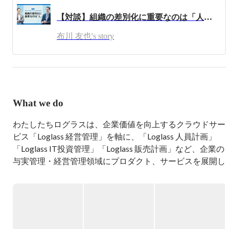
M&A、IPOアドバイザリー業務に従事。

【対談】組織の差別化に重要なのは「人」 ──ログラス代表布川友也×前田ヒロ
その後、上場直後のGameWithに経営戦略担当として参画
布川 友也's story
し、東証一部への市場変更を経験。

2019年5月に株式会社ログラスを創業、代表取締役CEOに
就任。

最近はひたすらオートミールを食べることで肉体維持に努
めています。
What we do
わたしたちログラスは、企業価値を向上するクラウドサー
ビス「Loglass 経営管理」を軸に、「Loglass 人員計画」
「Loglass IT投資管理」「Loglass 販売計画」など、企業の
与実管理・経営管理領域にプロダクト、サービスを展開し
ています。
