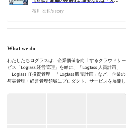
【対談】組織の差別化に重要なのは「人」 ──ログラス代表布川友也×前田ヒロ
その後、上場直後のGameWithに経営戦略担当として参画
布川 友也's story
し、東証一部への市場変更を経験。

2019年5月に株式会社ログラスを創業、代表取締役CEOに
就任。

最近はひたすらオートミールを食べることで肉体維持に努
めています。
What we do
わたしたちログラスは、企業価値を向上するクラウドサー
ビス「Loglass 経営管理」を軸に、「Loglass 人員計画」
「Loglass IT投資管理」「Loglass 販売計画」など、企業の
与実管理・経営管理領域にプロダクト、サービスを展開し
ています。
