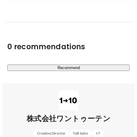
ーテイメントソリューションを提供してまいります。

ーーーーーーーーーーー

< 参考動画 >

https://www.youtube.com/watch?v=ZU10MjdmQZo
0 recommendations
澤邊代表の想いやプロジェクト実績の動画など（YouTube
https://www.youtube.com/channel/UCxvAjheFwuVH_EPm_a
Recommend
dBR3w
ーーーーーーーーーーー

▍ 実績紹介（一部）

セントーサ島再開発マスタープラン第一弾としてオープン
した、30,000平方メートルのプロムナードでの大規模没入
株式会社ワントゥーテン
https://prtimes.jp/main/html/rd/p/000000188.000016942.ht
Creative Director
ToB Sales
+
7
ml