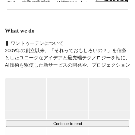
なる。大学に復学後、24歳でワントゥーテンを創業。

現在は、XR と AI に強みを持ち、総勢約150名からなる
近未来クリエイティブ集団1→10（ワントゥーテン）を
率いる。パラスポーツとテクノロジーを組み合わせた
「CYBER SPORTSプロジェクト」や、日本の伝統文化
What we do
をアップデートする｢ジャパネスクプロジェクト｣を牽引
し、市川海老蔵七月大歌舞伎の歌舞伎座でのイマーシブ
▍ ワントゥーテンについて

プロジェクションマッピング、旧芝離宮恩賜庭園や名古
2009年の創立以来、「それっておもしろいの？」を信条
屋城でのライトアップイベント、XRとプロジェクショ
としたユニークなアイデアと最先端テクノロジーを軸に、
ンにパフォーマンスを融合させた施設開発など、エンタ
AI技術を駆使した新サービスの開発や、プロジェクション
ーテインメントによる地方創生を推進している。
マッピング・XRを活用したデジタル演出などを行ってい
る近未来クリエイティブ集団です。

近年では「自然環境データAI」「AR技術」を活用したプ
ロジェクションや、再開発地における体験型アトラクショ
ン・イマーシブ空間の制作など、国内外を問わず、商業施
設やリアル空間のデジタル化・近未来体験を通じて企業課
題および社会課題に取り組んでいます。今後も未来を切り
Continue to read
開くクリエイティブとテクノロジーで、空間DX、エンタ