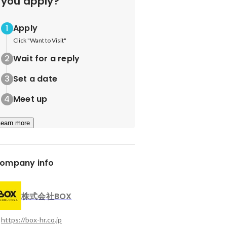
you apply?
Apply
Click "Want to Visit"
Wait for a reply
Set a date
Meet up
Learn more
ompany info
株式会社BOX
https://box-hr.co.jp