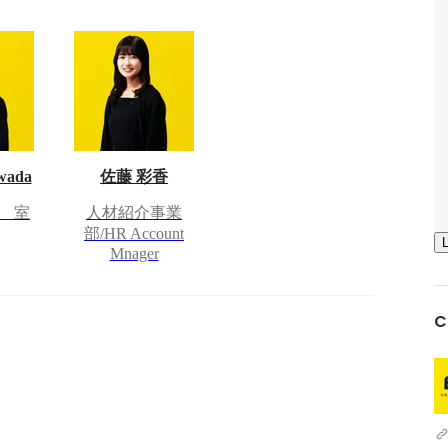
wada
佐藤 彩香
 室
人材紹介事業
部/HR Account
Mnager
C