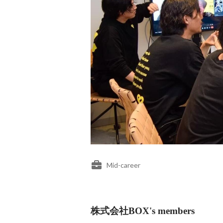
Mid-career
株式会社BOX's members