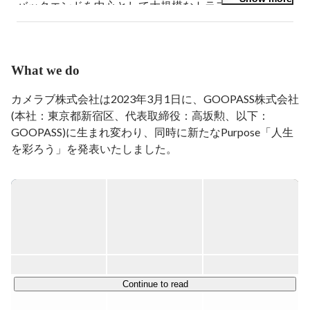
バックエンドを中心として大規模なトラフィックを扱う
システムの設計から運用までを経験。

2018年5月からGOOPASSにて副業エンジニアとしてカ
メラブのサービス開発に携わり、刺激的な経験ができそ
うとの背景から2021年5月に正社員として入社。

What we do
開発チームのマネージャーを担当しつつ、自らもアプリ
ケーションの開発からインフラまわりの運用・改善など
カメラブ株式会社は2023年3月1日に、GOOPASS株式会社
といった幅広い業務を担当。

(本社：東京都新宿区、代表取締役：高坂勲、以下：
現在はプロダクト開発部の部長としてプロダクト開発部
GOOPASS)に生まれ変わり、同時に新たなPurpose「人生
門の責任者をしております。

を彩ろう」を発表いたしました。

新しいことにチャレンジすることが好きです。

創業フェーズにおける当社はカメラを商材としたサブスク
生活をよりよくするサービスを次々に生み出すために技
事業が主体でしたが、「こころに残る"トキ"を届ける」サ
術的な側面からサポートしていきたいです。

ービスへの進化を遂げるべく、カメラという"モノ"の提供
にとどまらず、"モノ"を手にした後の体験や"トキ"を大切
2015年4月~2021年4月　ヤフー株式会社

にしていただきたいという思いから企画、取り組みを拡張
2021年5月　　　　　　   GOOPASS株式会社 マネージ
してまいりました。

ャー
今回「GOOPASS」の認知向上やブランディングを目的と
して、サービス名と統合する形での社名変更に至りまし
Continue to read
た。
