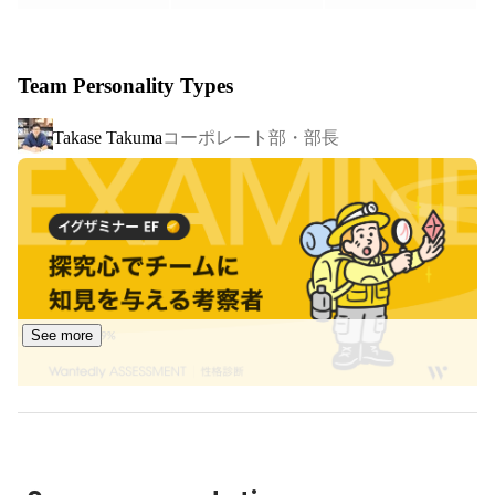
機材のお届けはもちろん、モノを手にした後の体験や時間
を大切にしていただきたいという想いを胸に、こころに残
Team Personality Types
る”トキ”のサブスク『GOOPASS』を展開し、出資いただ
いている株式会社ビックカメラとの新規事業として、新品
コーポレート部・部長
Takase Takuma
を買う前にお試しできる「テイクアウトレンタル」をスタ
ートしました。
See more