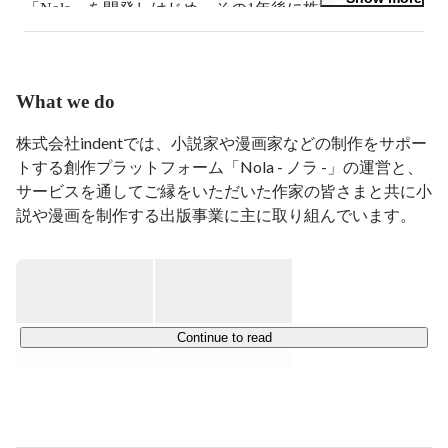
「Nola」を開発しはじめ、その1年後に株式会社indentを
創業しました。現在は、作家さんの創作をサポートする
プラットフォームの開発・運営と、そこから商業出版に
つながる取り組みの拡大や、自社編集部での制作・出版
に取り組んでいます。
What we do
株式会社indentでは、小説家や漫画家などの制作をサポー
トする創作プラットフォーム「Nola - ノラ -」の運営と、
サービスを通してご縁をいただいた作家の皆さまと共に小
説や漫画を制作する出版事業に主に取り組んでいます。

Nolaについては、ありがたいことに会員登録者数65万人
を超え、多くの作家の皆さまにご利用いただいています。
Continue to read