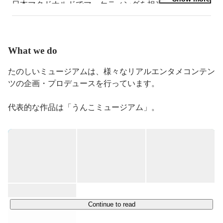
日本マクドナルドでマーケティングを担当。その後、ス
タートアップ1社を経て株式会社アカツキに入社。 アソ
ビル開業メンバーとして参画し、「うんこミュージア
ム」「バンクシー展 天才か反逆者か」ほか様々なイベ
ントの企画プロデュースを手がける。
What we do
たのしいミュージアムは、様々なリアルエンタメコンテン
ツの企画・プロデュースを行っています。

代表的な作品は「うんこミュージアム」。

2019年3月のオープンから全国各地で累計200万人以上を
動員するオリジナル企画の展示イベントです。うんこの固
定観念を水に流すキュートでポップな空間は、新しいエン
タメとして幅広い年齢層のお客様に楽しんでいただいてい
ます。

うんこに対する考え方だけでなく、物の見方や今まで住ん
でいた世界までが変わって見える。うんこミュージアムは
そんな場所を目指し、今後も世界規模で展開を広げていく
Continue to read
予定です。
