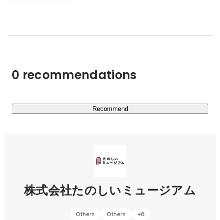
・うんこミュージアム事業

うんこミュージアムの企画・運営を行っています。常設旗
艦店である東京の「うんこミュージアム TOKYO」の運営
の他、ライセンス展開による全国各地での開催、オリジナ
ルグッズの企画制作なども行っています。

0 recommendations
・プロデュース事業

体験型エンタメを企画・プロデュースいたします。過去実
績に『バンクシー展 天才か反逆者か』の日本開催の共同
Recommend
プロデュースや、オリジナル企画『てきと〜な鉄道展』の
企画プロデュースなどがございます。
株式会社たのしいミュージアム
Others
Others
+
8