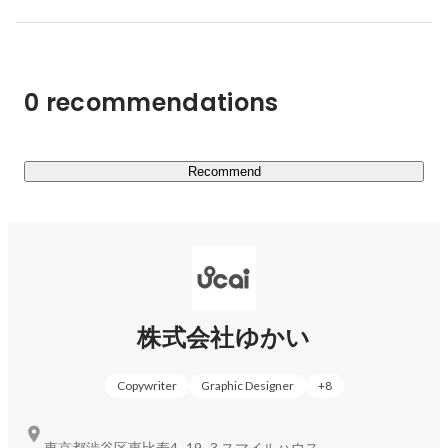
ています。作品の魅力を短時間で伝え、クリック率を高め
るノウハウを蓄積してきました。

▍効果にこだわるアプローチ

0 recommendations
私たちが大切にしているのは「見た目の美しさ」だけでは
なく「実際の効果」です。クライアントとは発注-受注の
関係ではなく、共に目標達成を目指すパートナーとして緊
密に連携。商品理解から競合分析、効果測定まで踏み込ん
Recommend
だサポートを提供しています。

最近では広告運用事業も開始し、クリエイティブ制作から
効果検証までをトータルで支援。「バナーを作る」のでは
なく「成果を出す」という本質的な価値提供を目指してい
株式会社ゆかい
Copywriter
Graphic Designer
+
8
東京都渋谷区恵比寿4−19−3 スマイルハウス