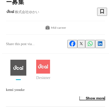
ー募集
株式会社ゆかい
Mid-career
Share this post via...
Designer
kemi yosuke
Show more