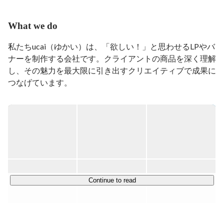
What we do
私たちucai（ゆかい）は、「欲しい！」と思わせるLPやバ
ナーを制作する会社です。クライアントの商品を深く理解
し、その魅力を最大限に引き出すクリエイティブで成果に
つなげています。

▍LP・バナー制作のプロフェッショナル

ランディングページ制作では、年間30〜50本を手がけ、
化粧品・健康食品・オンラインクリニックを中心に実績を
積み重ねてきました。商品オリエンテーションからデザイ
ン、コーディングまで一貫して対応。クライアントの商品
をじっくり理解し、効果的な構成とデザインで「欲し
い！」という感情を生み出します。

Continue to read
バナー制作では年間5,000本以上の実績があり、電子書籍
（めちゃコミ、LINE漫画など）の集客バナーを得意とし