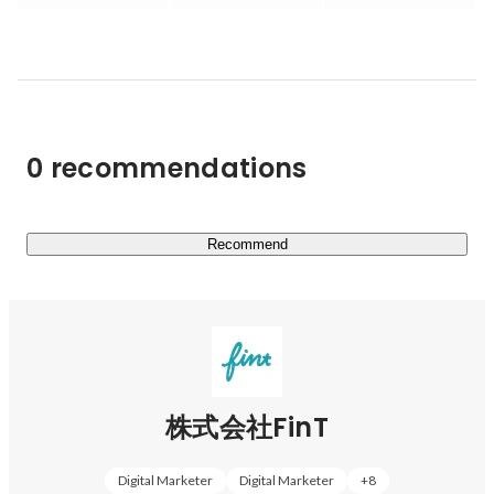
https://drive.google.com/file/d/1e2w0u4Cc9Phfo6qPUty0c
qaknHfAqExf/view?usp=drive_link
■メディア掲載実績（一部抜粋）

日経ビジネスX、日経クロストレンド、Newspicks、他

王様のブランチ、News23、Live newsα、newsevery、他

0 recommendations
宣伝会議、Markezine、Marketingnative、他

■事業内容

・SNSソリューション事業

Recommend
クライアント様のマーケティングにおける課題を一気通貫
にてご支援。

（インフルエンサータイアップ・アカウント運用・キャン
ペーン・動画制作・マストバイ/デジタルサイネージ・オ
フラインイベント/屋外広告・広告運用・自社プロダク
ト）

株式会社FinT
・メディア事業

累計100万フォロワー超えの女性向けSNSメディア
Digital Marketer
Digital Marketer
+
8
「Sucle」の運営。
