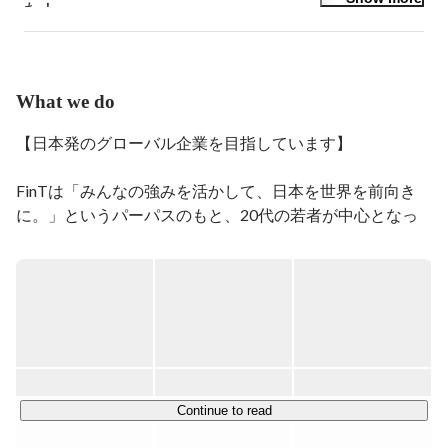
た！

2018年10月からインスタマーケ事業をスタートしまし
た。

優秀で楽しい仲間に囲まれて、成長しています。

What we do
1995年生まれで、早稲田大学在学中に起業しました。
(2019年卒業)

【日本発のグローバル企業を目指しています】

East Ventures, 株式会社Candleでインターン。

FinTは「みんなの強みを活かして、日本を世界を前向き
自分に自信が持てる人を増やすことを目標に、サービス
を作っています！
に。」というパーパスのもと、20代の若者が中心となっ
て、日本発のグローバル企業となるためにさまざまな事業
を展開しています。

特にSNSマーケティング起点での事業成長支援、ブランド
開発では「news23」や「王様のブランチ」にも取り上げ
て頂くなど、国内トップクラスの評価をいただいており、
大手総合広告代理店にも勉強会をおこなっております。

Continue to read