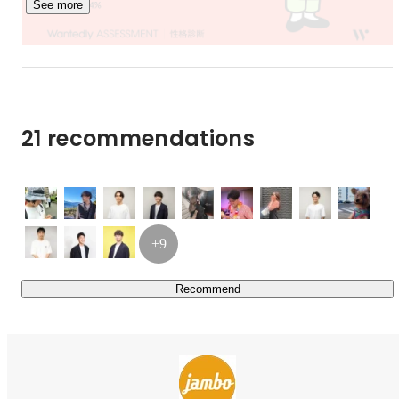
See more
執行役員・CTO
Hanano Kensho
21 recommendations
+9
Recommend
チームリーダー
Yoberu Yamamoto