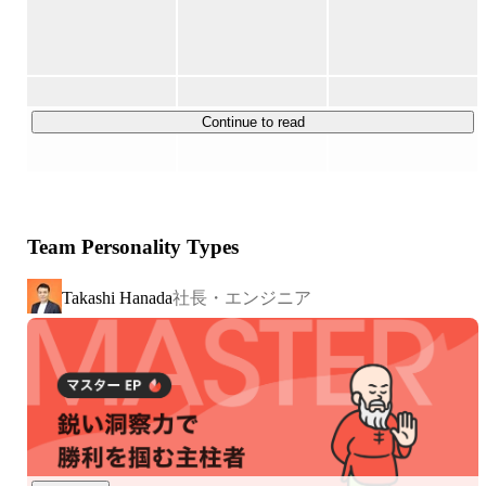
▍運営コンテンツについて

毎日約4万人のユーザーにご利用いただいています。現
在、会員数は合計1100万人を超えており、モバイルアプ
リやWebアプリを含む15以上のアプリケーションを展開
しています。

Continue to read
▍チームについて

チームは現在43名(うち女性11名)ほどで、開発スタッフ
(エンジニア)と運営スタッフ(カスタマーサポート・デザイ
Team Personality Types
ナー・マーケター)の比率は 5 : 5 です。

サービス自体はリリースしてから10年ほど経過してお
社長・エンジニア
Takashi Hanada