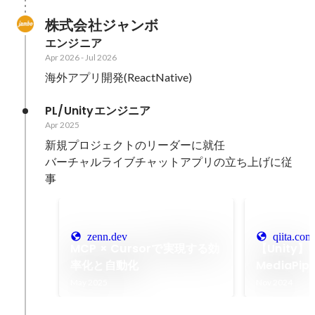
株式会社ジャンボ
エンジニア
Apr 2026
-
Jul 2026
海外アプリ開発(ReactNative)
PL/Unityエンジニア
Apr 2025
新規プロジェクトのリーダーに就任

バーチャルライブチャットアプリの立ち上げに従
事
zenn.dev
qiita.com
MCP × Cursorで実現する効
【Unity】
率化と自動化
MediaPip
FaceTra
May 2025
Nov 2024
た - Qiita