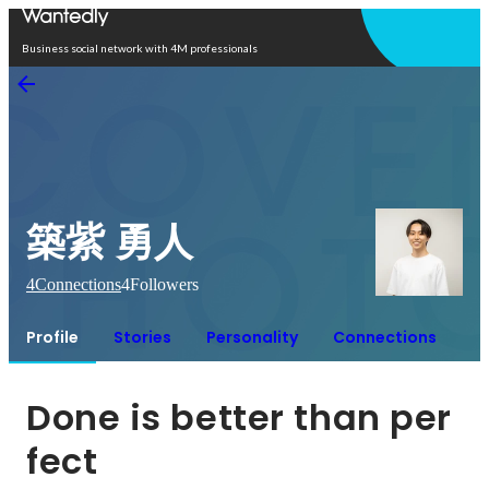
Open in app
Business social network with 4M professionals
築紫 勇人
4
Connections
4
Followers
Profile
Stories
Personality
Connections
Done is better than per
fect