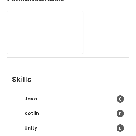
Jambo Value Award
2024【Go Forward賞 受賞者
インタビュー】
Jan 2025
Skills
Java
0
Kotlin
0
Unity
0