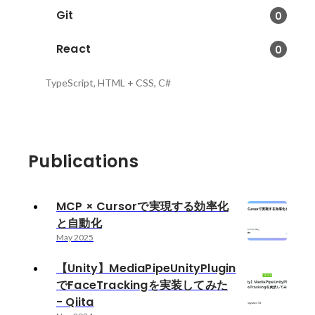
Git
0
React
0
TypeScript, HTML + CSS, C#
Publications
MCP × Cursorで実現する効率化
と自動化
May 2025
【Unity】MediaPipeUnityPlugin
でFaceTrackingを実装してみた
- Qiita