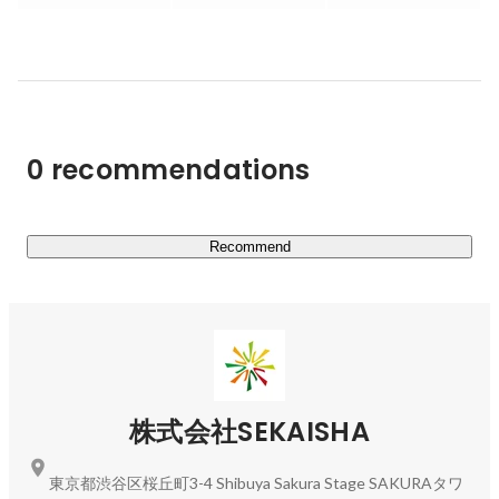
上記ビジョンを実現するために、資金調達やマーケティン
グ戦略立案など事業運営に関わる幅広い業務の支援を行っ
ています。

具体的な業務内容

・事業成長戦略の立案

0 recommendations
・出資先の経営者たちを繋ぐコミュニティの提供

・事業成長を加速するマーケティング支援

・事業の根幹をなす人的リソースの採用支援

・新規投資先の発掘

Recommend
②BizDev事業

SEKAISHAのビジョン実現に資する、フルコミット・ハン
ズオンで取り組むべき事象について、アイディアを形にし
（0→1）、事業としてスケール可能な素地を築きます
（1→10）。

株式会社SEKAISHA
既存の事業モデルの焼き直しや輸入ではなく、日本の価値
観を国内外に展開することで、変化し続ける経済・社会課
東京都渋谷区桜丘町3-4 Shibuya Sakura Stage SAKURAタワ
題を発見し解決を図っていきます。
