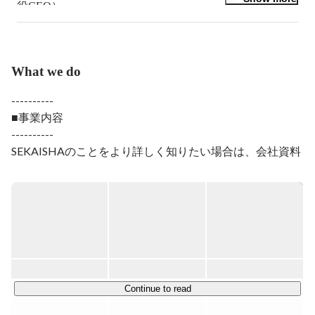
役CEO）。

株式会社SEKAISHA創業、慶應義塾大学SFC研究所上席
所員を兼任。

大学在学中、障害者施設の立ち上げや高齢者グループホ
What we do
ームの事業化に成功。

新卒で長野県庁の課長級職員に抜擢され、24歳で県庁部
---------- 

長級職員を経験し退庁。

■事業内容 

----------

その後、就職困難者の就労支援を行う株式会社
LITALICO（東証一部上場）を起業し、代表取締役に就
SEKAISHAのことをより詳しく知りたい場合は、会社資料
任。

仙台市長選への出馬を機にLITALICO代表を退任、海外
https://speakerdeck.com/sekaisha/2023-sekaisha-
で医療ビジネスを展開し、現地法人に売却。

companyguide
現在は、エンジェル投資家として約15社のスタートアッ
①投資（CVC）事業

プ企業を支援し、映画などのエンターテーメントビジネ
スや、創薬研究所の設立などにも参画中。
自分ならではの世界を実現している/しようとしているス
タートアップ企業の支援を目的としており、

医療事業から宿泊事業まで、様々なジャンルの事業を運営
Continue to read
する40社以上の企業に出資しています。(2024年5月現在)
