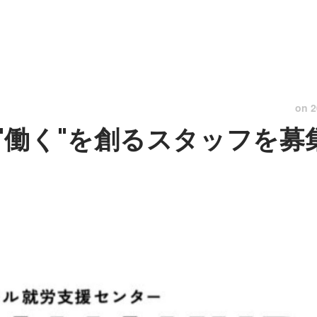
on
2
"働く"を創るスタッフを募