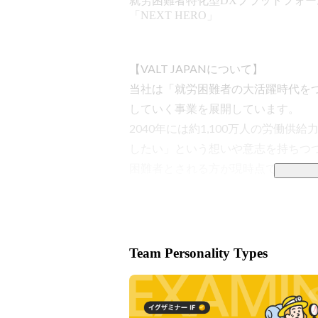
就労困難者特化型DXプラットフォー
「NEXT HERO」
【VALT JAPANについて】

当社は「就労困難者の大活躍時代を
していく事業を展開しています。

2040年には約1,100万人の労働
したい」という想いや意志を持ちつ
困難者とされる方が現時点で約1,50
この大きな社会課題に対して、日本
力領域に定め、BPO事業「NEXT HE
心に、雇用や直接支援を行う場の提供
※就労継続支援事業所：障がいや疾
Team Personality Types
できるよう支援する障害福祉施設

【就労困難者特化型BPOプラットフォーム