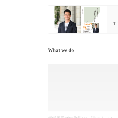
「
出
Ta
What we do