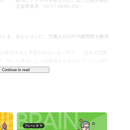
ム
経済とデジタルを取り入れた新たな就労継続
支援事業所「NEXT HERO DIC」
つくる」をビジョンに、労働人口の不均衡問題を解消
供給力が不足すると予想されている一方で、「社会で活躍
つ、様々な事情により就業機会を得られていない就労
0万人いるとされています。

Continue to read
全国に約2万箇所ある就労継続支援事業所（※）を注
RO」や障害福祉サービス「NEXT HERO DIC」を中
など様々な事業を行っております。

患のある方に働く機会を提供し、より自立した生活が
"NEXT HERO"】
