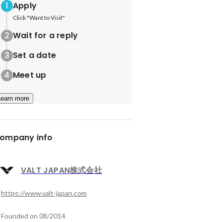
Apply
Click "Want to Visit"
Wait for a reply
Set a date
Meet up
Learn more
ompany info
VALT JAPAN株式会社
https://www.valt-japan.com
Founded on 08/2014