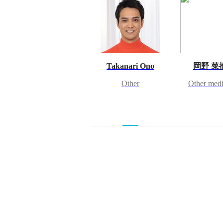
Takanari Ono
岡野 菜
Other
Other medi