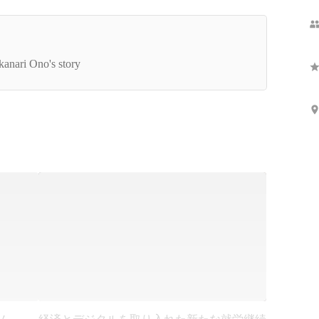
社会を変えるスタートアップ（光文社新書）」ー
版のお知らせ・背景
kanari Ono's story