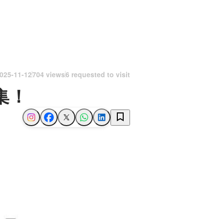
025-11-12
704 views
6 requested to visit
集！