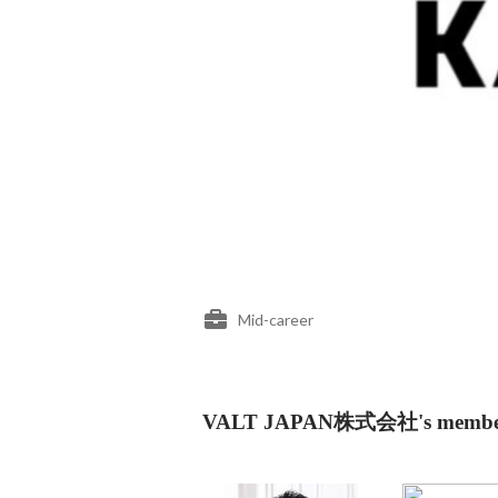
Mid-career
VALT JAPAN株式会社's membe