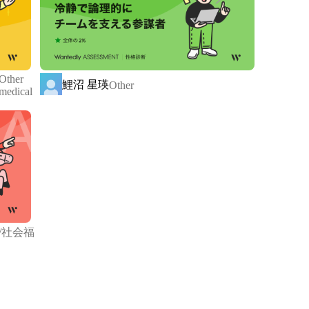
RO」は、全国の就労継続支援事業所のスキル・リソース
が加速するプラットフォームです。

カーと、事業成長に直結する業務に集中できるように
Other
鯉沼 星瑛
輝くことを目指しています。

Other
medical
源で運営され、就労困難者は施設に通って作業などを
業を行っているのが現状です。

へ仕事獲得のための営業等に注力できないことが要因
り「仕事の流通」を起こすべく、全国の事業所と提
仕事を事業所へ差配しております。

/社会福
I教師データ作成、清掃、通販の発送代行など、多くのニ
り組むこができ、労働条件はもちろん、やりがいや自
ております。
