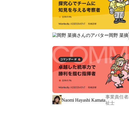
■サービス内容

当社のBPOサービス「NEXT HE
データを基に、就労困難者も企業もDX
受注した仕事を通じて活躍するワー
岡野 菜摘
なる発注企業が、共に主役となって
全国の就業継続支援事業所は国の財
しておりますが、非常に低い時給で作
これは、それぞれの施設が民間企業
の一つです。

そこで当社がプラットフォームとな
携。民間企業へ営業したり、受注した
事業責任者
顧客からはSaaSのデータ入力、A
Naomi Hayashi Kamata
祉士
ーズを獲得。自分の得意な仕事に取
己成長を感じられる「仕事」を提供し