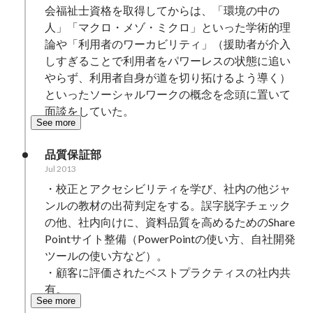
会福祉士資格を取得してからは、「環境の中の
人」「マクロ・メゾ・ミクロ」といった学術的理
論や「利用者のワーカビリティ」（援助者が介入
しすぎることで利用者をパワーレスの状態に追い
やらず、利用者自身が道を切り拓けるよう導く）
といったソーシャルワークの概念を念頭に置いて
面談をしていた。
See more
品質保証部
Jul 2013
・校正とアクセシビリティを学び、社内の他ジャ
ンルの教材の出荷判定をする。誤字脱字チェック
の他、社内向けに、資料品質を高めるためのShare
Pointサイト整備（PowerPointの使い方、自社開発
ツールの使い方など）。

・顧客に評価されたベストプラクティスの社内共
有。
See more