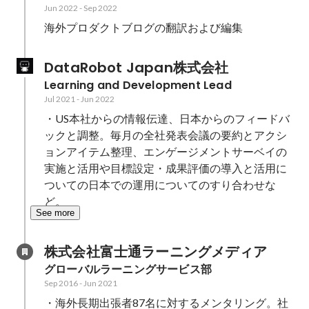
Jun 2022
-
Sep 2022
海外プロダクトブログの翻訳および編集
DataRobot Japan株式会社
Learning and Development Lead
Jul 2021
-
Jun 2022
・US本社からの情報伝達、日本からのフィードバ
ックと調整。毎月の全社発表会議の要約とアクシ
ョンアイテム整理、エンゲージメントサーベイの
実施と活用や目標設定・成果評価の導入と活用に
ついての日本での運用についてのすり合わせな
ど。
See more
株式会社富士通ラーニングメディア
グローバルラーニングサービス部
Sep 2016
-
Jun 2021
・海外長期出張者87名に対するメンタリング。社