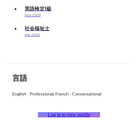
英語検定1級
Nov 2009
社会福祉士
Apr 2018
言語
English
-
Professional
French
-
Conversational
Log in to view profile