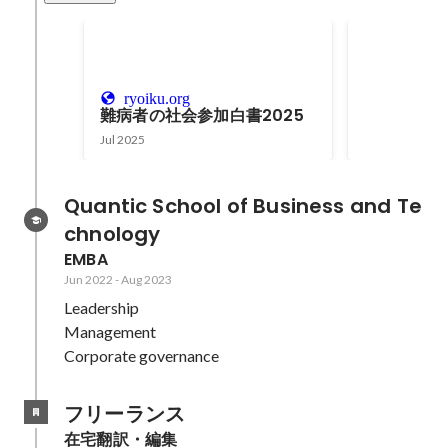
定員到達
Oct 2022
-
Apr 
ryoiku.org
難病者の社会参加白書2025
Jul 2025
Quantic School of Business and Te
chnology
EMBA
Jun 2022
-
Aug 2023
Leadership

Management

Corporate governance
フリーランス
在宅翻訳・編集