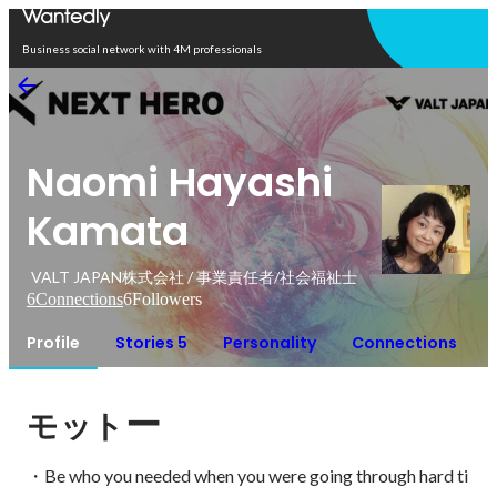
Open in app
Business social network with 4M professionals
Naomi Hayashi
Kamata
VALT JAPAN株式会社 / 事業責任者/社会福祉士
6
Connections
6
Followers
Profile
Stories 5
Personality
Connections
ー
モット
・Be who you needed when you were going through hard ti