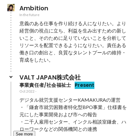
Ambition
In the future
意義のある仕事を作り続ける人になりたい。より
経営側の視点に立ち、利益を生み出すための新し
いこと、そのために足りていないことを分析して
リソースを配置できるようになりたい。責任ある
働き口の創出と、良質なタレントプールの維持・
育成をしたい。
VALT JAPAN株式会社
事業責任者/社会福祉士
Present
Oct 2022
-
デジタル就労支援センターKAMAKURAの運営

・「鎌倉市就労困難者特化型BPO事業」仕様書を
元にした事業開発および市への報告

・二千人雇用センター、インクル相談室鎌倉、ハ
ローワークなどの関係機関との連携
See more