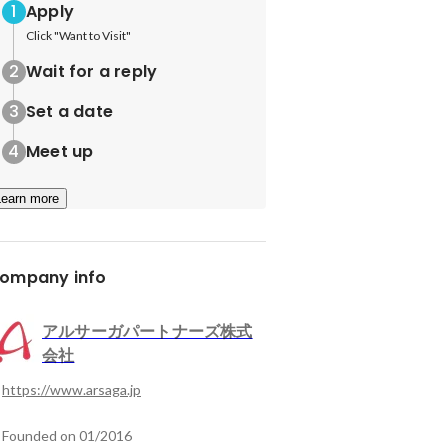
Apply
Click "Want to Visit"
Wait for a reply
Set a date
Meet up
Learn more
ompany info
アルサーガパートナーズ株式
会社
https://www.arsaga.jp
Founded on 01/2016