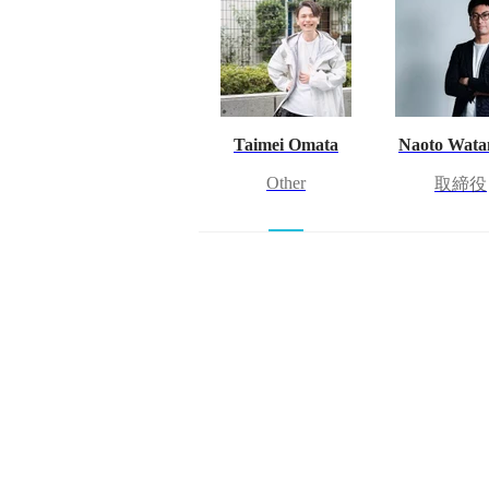
Taimei Omata
Naoto Wata
Other
取締役