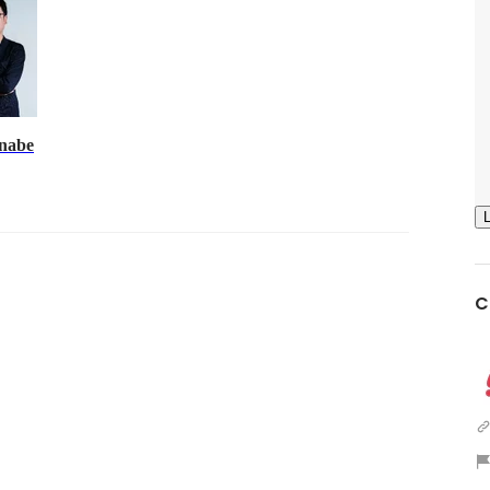
nabe
C
Show more