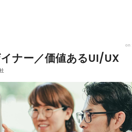
on
イナー／価値あるUI/UX
社