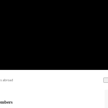
s abroad
mbers