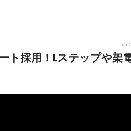
on
2
ート採用！Lステップや架