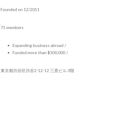
Founded on 12/2011
71 members
Expanding business abroad
/
Funded more than $300,000
/
東京都渋谷区渋谷2-12-12 三貴ビル 3階