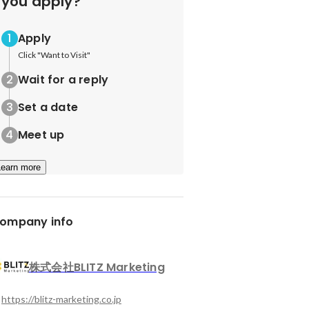
you apply?
Apply
Click "Want to Visit"
Wait for a reply
Set a date
Meet up
Learn more
ompany info
株式会社BLITZ Marketing
https://blitz-marketing.co.jp