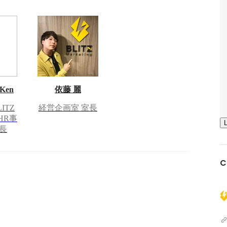
 Ken
依藤 麗
ITZ
経営企画室 室長
 HR事
長
C