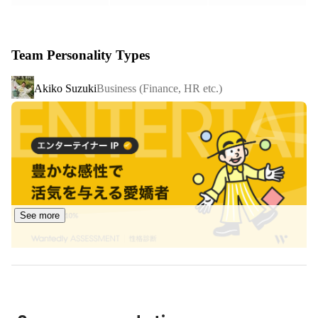
は、すべてアナログで行なっていた名簿管理などをクラウ
ド上で一括して行うことで、選挙状況が可視化され、効率
良く選挙選を戦うことができます。また、強みでもあるデ
Team Personality Types
ジタル技術を用いて、データの管理・活用だけでなく、使
いやすさにも特化したサービスとなっています。現在も、
Akiko Suzuki
Business (Finance, HR etc.)
多くの衆議院議員・参議院をはじめとする政治家の方達に
使っていただき、2019年に行われた地方統一選挙では、
新人を含むユーザーの約90%が当選するなどの実績を残し
ています。今後も政治活動のさらなる効率化、より円滑な
つながりの場としてのプラットフォーム構築のため、新機
能を続々開発しています。
See more