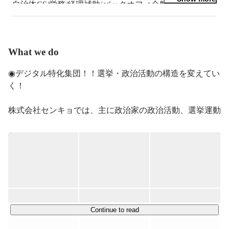
自治体CS/労務/経理補助/バックオフィ全般

【今までやってきたこと】

障害者雇用採用代行、障害者雇用コンサルティング、人
材紹介

What we do
不動産営業、総務、営業事務、人材育成、研修講師、採
用

◉デジタル特化集団！！選挙・政治活動の構造を変えてい
（ネイリスト、占い師、占い講師）

く！

【好きなもの】

株式会社センキョでは、主に政治家の政治活動、選挙運動
を効率的に進めるためのお手伝いをしています。選挙運動
での作業量の多さをテクノロジーの側面から解決していく
ことで、政治家と市民の距離を近づけ、本来ある民主主義
の実現を目指しています。

◉「民主主義をスマートに！」スマート選挙とは？

スマート選挙は選挙・政治活動を効率的にサポートし、政
Continue to read
治家の方々の「志」実現を支援するサービスです。従来