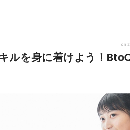
on
2
キルを身に着けよう！Bto