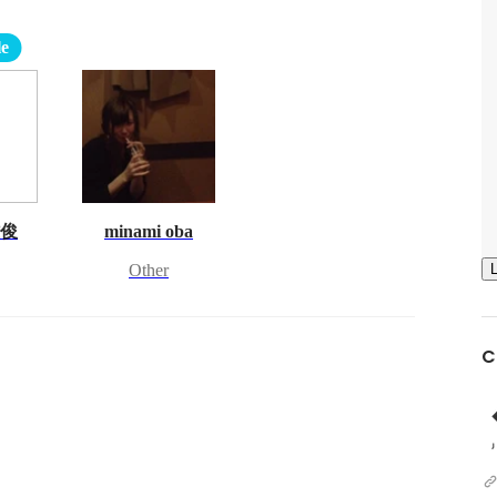
le
雅俊
minami oba
Other
C