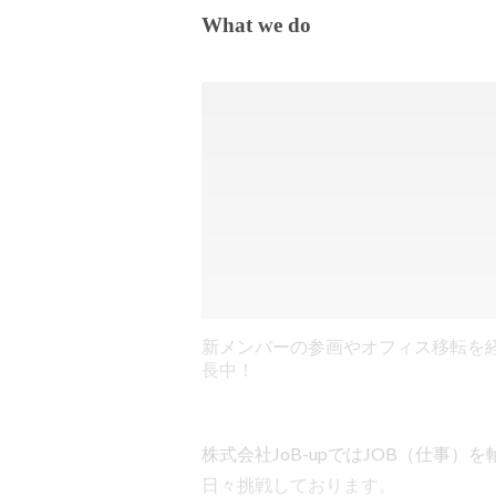
What we do
新メンバーの参画やオフィス移転を
長中！
株式会社JoB-upではJOB（仕事
日々挑戦しております。
