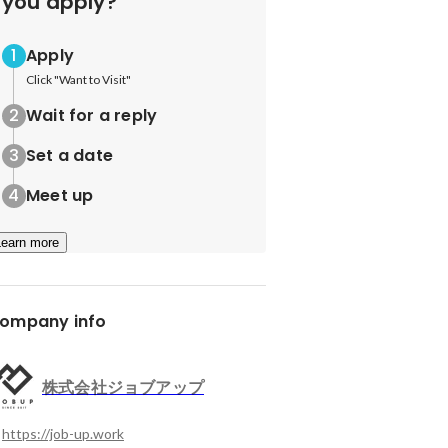
you apply?
Apply
Click "Want to Visit"
Wait for a reply
Set a date
Meet up
Learn more
ompany info
株式会社ジョブアップ
https://job-up.work