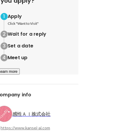
you apply?
Apply
Click "Want to Visit"
Wait for a reply
Set a date
Meet up
Learn more
ompany info
感性ＡＩ株式会社
https://www.kansei-ai.com