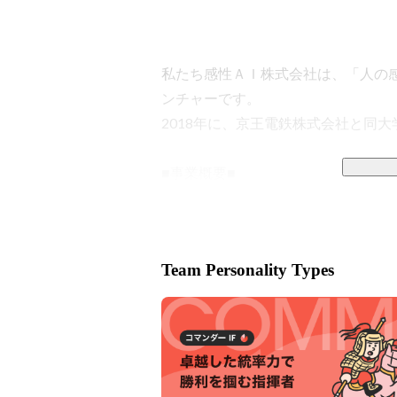
私たち感性ＡＩ株式会社は、「人の
ンチャーです。

2018年に、京王電鉄株式会社と同
■事業概要■

電気通信大学で長年培った、言葉と
理・分析データ、ノウハウに、深層
ざまな課題・ニーズに合わせた最適な
Team Personality Types
・感性を可視化するAI技術を用いて
・業界/産業内で共通した企業課題に
▍サービスラインナップ

・「感性ＡＩアナリティクス」
