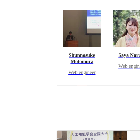
Shunnosuke
Saya Nar
Motomura
Web engin
Web engineer