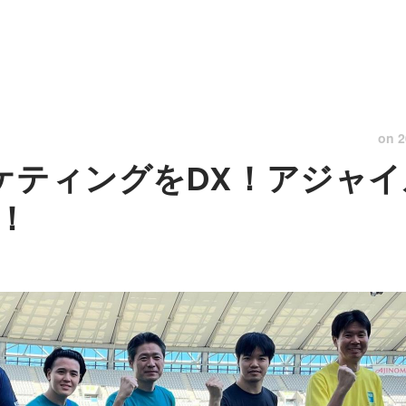
on
2
ーケティングをDX！アジャ
！