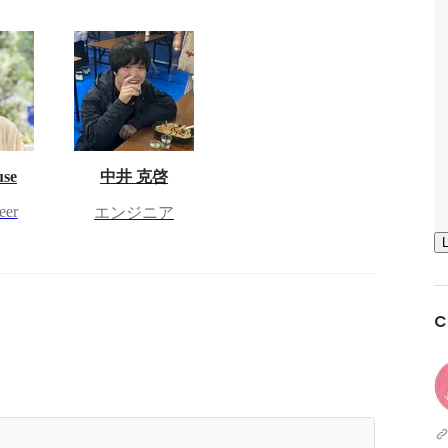
use
中井 克啓
eer
エンジニア
C