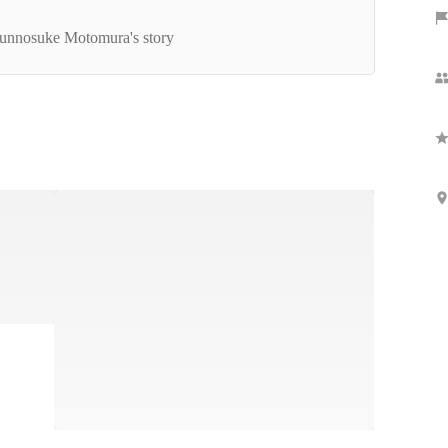
感性AI】2024年度 人工知能学会全国大会 (第38
)に出展しました！
unnosuke Motomura's story