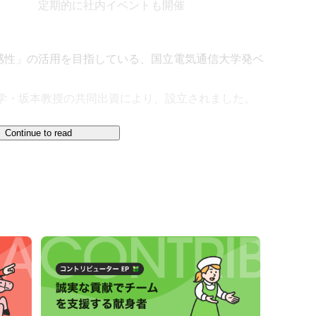
定期的に社内イベントも開催
感性」の活用を目指している、国立電気通信大学発ベ
大学・坂本教授の共同出資により、設立されました。

Continue to read
五感・感性との関係性に着目した特許技術・知財、心
学習・機械学習などのＡＩ関連技術を融合させ、さま
ソリューションを提供しています。

課題解決を図る、企業向けコンサルティング

対する、自社サービスの開発、提供
