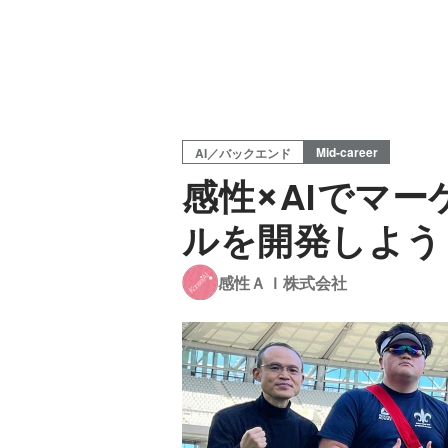
Mid-career
AI／バックエンド
感性×AIでマ
ルを開発しよう
感性ＡＩ株式会社