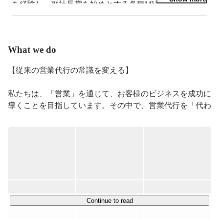
を経験し、副社長賞を始めとする各種MVPを獲得。そ
の後、最短でFSへ昇格し、当時最速で年間予算の達成
を実現。達成率160%が評価され世界表彰を受賞。その
後、本質的に効果がある営業支援がしたい想いで株式会
社EmpowerXを創業。
What we do
【従来の営業代行の常識を変える】

私たちは、「営業」を通じて、お客様のビジネスを成功に
導くことを目指しています。その中で、営業代行を「代わ
りに行う」のではなく、「代表して行う」ことを重要視し
ています。従来、営業代行やBPOという言葉が使われる
中で、せっかく素晴らしいスキルを持つ営業パーソンもど
こかで発注企業の「代理」というイメージを持たざるを得
なかったのがこの業界の慣習だと思います。私たちは、お
客様のビジネスの成功を支えるパートナーでありたいと考
えています。そして、単なるパートナーではなく、クライ
アントの製品・プロダクトを「代表して営業する」そんな
Continue to read
スタンスを大切にしています。
