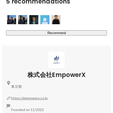
5 recommendations
と知識の向上を目指します。私たちは、クライアントのニ
ーズに合わせたカスタマイズされた研修内容を提供するこ
とにより、営業力の強化はもちろん、チーム全体のモチベ
ーション向上にも寄与します。

Recommend
▪️SFA/MA導入活用支援

Salesforce・Hubspotをはじめ、SFAやMAの導入・運用経
験のあるメンバーが豊富です。各種認定資格を保持し多メ
ンバーも多く、クライアントの皆様専任の「コンサルタン
ト」となって、個社に合わせた丁寧な支援を心がけており
ます。
株式会社EmpowerX
東京都
https://empowerx.co.jp
Founded on 11/2022