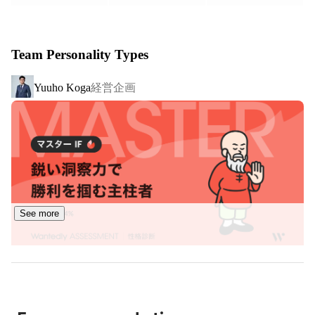
【事業内容】

▪️営業代行(インサイドセールス支援/フィールドセール支
Team Personality Types
援)

SaaS・IT企業のご支援で経験を積んだメンバーが、営業領
経営企画
Yuuho Koga
域のご支援を中心に事業展開しております。特に、「イン
サイドセールス支援」に注力しており、商談数だけでな
く、「有効商談数」を追うことを重要視しております。常
に受注を見据えたヒアリング、コミュニケーション行い、
有効商談を追うことが同業他社との一番の違いです。この
姿勢を好評いただき、LayerX,SmartHR,ログラスといった
有名SaaS企業をはじめ、各社から継続的に発注を頂いてい
ます。

See more
▪️営業研修

クライアントのビジネス成功を支えるために、単発の営業
研修プログラムを提供しています。この研修は、クライア
ント企業のメンバー育成を目的としており、実績豊富なマ
ネージャーをアサインして、具体的な成果に繋がるスキル