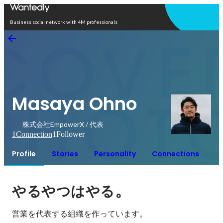
Open in app
Business social network with 4M professionals
Masaya Ohno
株式会社EmpowerX / 代表
1
Connection
1
Follower
Profile
Stories
Personality
Connections
。
やるやつはやる
営業を代表する組織を作っています。