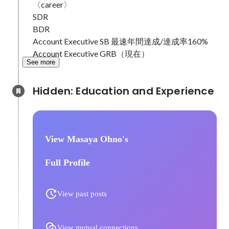
〈career〉

SDR

BDR

Account Executive SB 最速年間達成/達成率160%

Account Executive GRB（現在）
See more
Hidden: Education and Experience	
View Masaya Ohno's
Full Profile
View past posts
View mutual connections