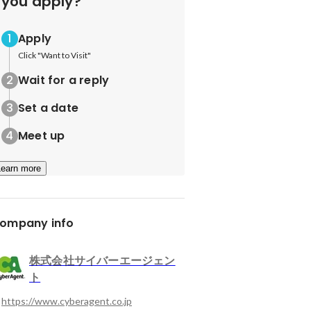
you apply?
Apply
Click "Want to Visit"
Wait for a reply
Set a date
Meet up
Learn more
ompany info
株式会社サイバーエージェン
ト
https://www.cyberagent.co.jp