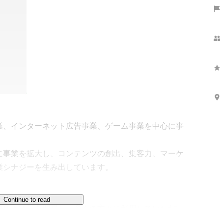
業、インターネット広告事業、ゲーム事業を中心に事
に事業を拡大し、コンテンツの創出、集客力、マーケ
シナジーを生み出しています。

Continue to read
ビ「ABEMA」を開局し、多くの方々に利用していただい