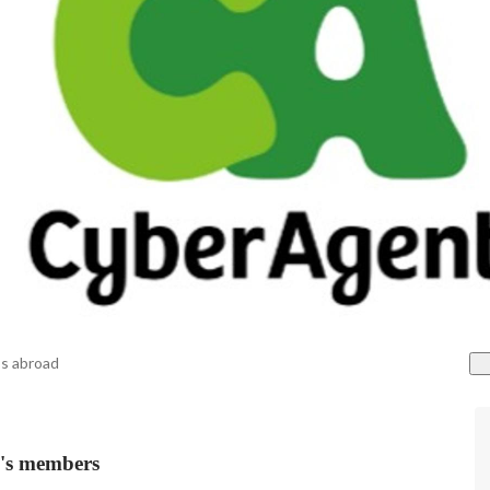
s abroad
members