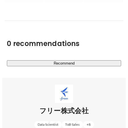
つけるような余裕はありません。

freeeの統合型は、従来バラバラに存在していた業務やデ
ータを、フロントオフィスからバックオフィスまで一気通
貫させます。複雑な経営をシンプルにします。そしてスモ
ールビジネスが、専門家や取引先とつながるプラットフォ
ームになります。

0 recommendations
それによって、スモールビジネスが面倒なことを考えすら
せず、時間的にも心理的にも解放されること。いつでも気
軽に経営状態がわかり、根拠と自信を持って、新しいチャ
レンジへの意思決定を下せること。誰もが自由に経営を行
Recommend
えること。

freeeの統合型は、そんな世界を実現していきます。

https://corp.freee.co.jp/
フリー株式会社
freee会計／freee人事労務／freee販売／freee申告／freee
サインなど、スモールビジネスのバックオフィスをサポー
Data Scientist
ToB Sales
+
8
トするサービス・プロダクトを多数展開しています。