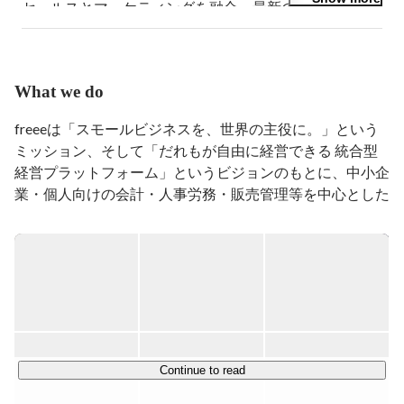
セールスとマーケティングを融合、最新のテクノロジー
を駆使して展開し、数十万の中小企業及びパートナー企
業、税理士/会計事務所に対してソリューションを提供
している。

What we do
新卒として株式会社いい生活に入社、不動産業界へのク
ラウドソリューションの提供を行い、入社4年目にて営
freeeは「スモールビジネスを、世界の主役に。」という
業部長職に従事。

ミッション、そして「だれもが自由に経営できる 統合型
経営プラットフォーム」というビジョンのもとに、中小企
その後、Salesforceへ転職し、インサイドセールスとし
て新規開拓、科学的な営業スタイルを2年程実践。

業・個人向けの会計・人事労務・販売管理等を中心とした
統合型クラウドソフトを提供しています。

その後、独立し起業。

複数の事業の立ち上げ、運営を2年程行った後、

我々が取り組んでいる「統合型」は、従来の業務ソフトと
2014年11月に全自動クラウド会計ソフトfreeeを展開する
は大きく異なる概念です。

freee株式会社のセールス組織の立ち上げにJoin。
従来のソフトは、会計や労務、販売管理や受発注といった
「業務ごとの部分最適」を目指してきました。しかし、こ
れでは業務によって必要な作業が異なります。たとえ業務
間でデータ連携を行ったとしても、複雑な確認作業が残り
Continue to read
ます。一方でスモールビジネスには、業務ごとに専任者を