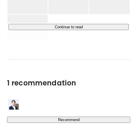
スタートアップ＞

＜彼らを資金面を中心に支援するベンチャーキャピタルを
はじめとした投資家＞

Continue to read
両者がスタートアップ投資の場面において抱える課題を解
決するためのさまざまなソリューション・プロダクトを産
み出し、日本のスタートアップ市場を発展させていくこと
を目指し、下記事業を展開しています。

◆スタートアップエコシステムを可視化するメディア
『KEPPLE』
https://kepple.co.jp/
1 recommendation
スタートアップ企業が増えていく中、資金調達やプロダク
トローンチをメインに扱うメディアは限られています。
『KEPPLE』では最新情報を求める投資家や起業家、さら
にはスタートアップへの転職を考えている方などに向け、
価値ある情報をお届けできるよう、取材活動を通してスタ
ートアップの魅力、将来性を伝えていくことを目指してい
Recommend
ます。
