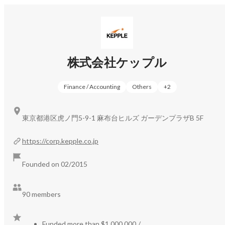
◆イノベーションを促進するスタートアップデータベース
『KEPPLE DB』
https://kepple.co.jp/investor/keppledb
スタートアップへの投資検討をするにあたって必要な情報
はまだまだ取得しづらい状態です。専属のリサーチチーム
株式会社ケップル
が日本の注目スタートアップの情報をリサーチし、誰もが
簡単にスタートアップの情報へアクセスできる環境作りを
目指しています。

Finance / Accounting
Others
+
2
◆スタートアップ投資を加速させるCRM『KEPPLE 
東京都港区虎ノ門5-9-1 麻布台ヒルズ ガーデンプラザB 5F
CRM』
https://kepple.co.jp/investor/kepplecrm
スタートアップと投資家の業務を効率化するためのクラウ
https://corp.kepple.co.jp
ドサービス／SaaSプロダクトです。スタートアップへの投
資を検討・実施しているベンチャーキャピタルや事業会社
Founded on 02/2015
の投資部門に対して、進捗管理の見える化、投資先情報や
各種資料の一元管理などの機能を提供しています。

90 members
◆株主総会をクラウドでもっと簡単に『株主総会クラウ
ド』
https://kepple.co.jp/startup/mtgcloud
Funded more than $1,000,000
/