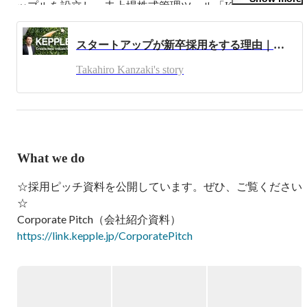
ップルを設立し、未上場株式管理ツール「KEPPLE 
CRM」の開発を開始。その後日経新聞と資本提携し、ス
タートアップデータベース「KEPPLE DB」を共同開発。
スタートアップが新卒採用をする理由｜ケップルのビジネス、カルチャーをグローバルに発展させる若手中核人材の育成に向けて
2018年には、Kepple Africa Venturesを設立し、アフリカで
スタートアップ投資を開始。2022年には、スタートアップ
Takahiro Kanzaki's story
株式のダイレクトセカンダリー特化型ファンド「ケップル
リクイディティファンド」を設立。そして2023年には、事
業のさらなるグローバル化・多角化を見据え、グループ経
営体制へ移行するため、株式会社ケップルグループを設
立。「イノベーションを促進するグローバルプラットフォ
ームとなる」というビジョンの実現に向けて、グローバル
What we do
でスタートアップと投資家への支援の輪を拡大させるべ
く、日々事業に向き合う。
☆採用ピッチ資料を公開しています。ぜひ、ご覧ください
☆

Corporate Pitch（会社紹介資料）
https://link.kepple.jp/CorporatePitch
===========

＜これまでに無い価値を世界に生み出そうと挑戦を続ける