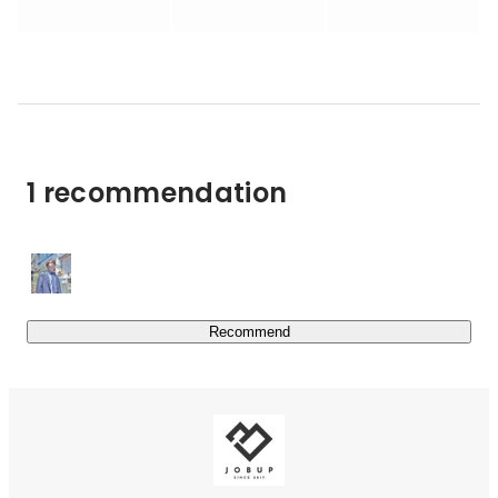
求職者の就職・転職のサポートや企業への人材紹介、訪問
介護など、HRを通じて人と人とを繋ぐ取り組みを行なっ
ています。

■主な取り組み

・HR Agency（人材紹介）

・HR BPO（業務委託派遣）

1 recommendation
・HR global（外国人人材）

■主なサービス

・YORISOI CAREER

第二新卒や若手に特化した就職・転職サービス。

キャリアの相談から入社後のフォローまで、求職者に寄り
Recommend
添ったサポートをします。

https://yorisoi-career.com/
・JOBハイクラス
