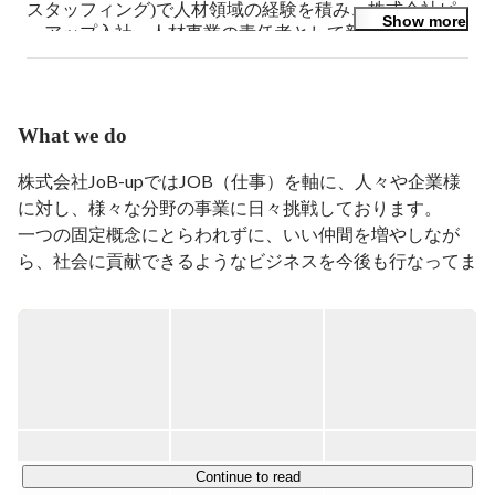
スタッフィング)で人材領域の経験を積み、株式会社ピ
Show more
ーアップ入社。人材事業の責任者として新規立ち上げを
行い、約2年後に分社化。

そのまま株式会社ジョブアップで事業拡大に向けて取り
組んでます。
What we do
株式会社JoB-upではJOB（仕事）を軸に、人々や企業様
に対し、様々な分野の事業に日々挑戦しております。

一つの固定概念にとらわれずに、いい仲間を増やしなが
ら、社会に貢献できるようなビジネスを今後も行なってま
いります。

■JoB-upコーポレートサイト

https://job-up.work/
【JOB-UPの取り組む3つの軸】

①HR connect（人と人を繋ぐ事業）

Continue to read