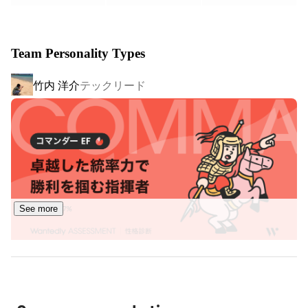
めには、事業に優先順位をつけることが重要になってきま
す。

我々は、行政の予算の「可視化」と「一元管理」をベース
Team Personality Types
として、現在の行政における課題の一つを根本的に解決
し、行政予算を配分する「財政課」に焦点を当てて「未来
竹内 洋介
テックリード
の世代に豊かな世界を」作るための経営管理システムを提
供しています。
See more