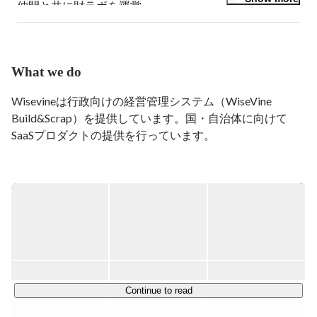
仲間と共に財ラボを運営。

慶應義塾大学を卒業後、2011年に野村総合研究所コンサ
ルティング事業本部に入社。国内外の行政（国際機関、
中央官庁、地方公共団体）への政策立案に係るコンサル
ティングに従事。本業の傍ら、慶応義塾大学で途上国の
What we do
自治体職員向けに気候変動政策に係る講義を担当。2018
年3月にWiseVineを設立。
Wisevineは行政向けの経営管理システム（WiseVine 
Build&Scrap）を提供しています。国・自治体に向けて
SaaSプロダクトの提供を行っています。

▼Build&Scrapとは

行政は主に税金からなる財源を、どのような事業へ投資す
るかで、国民・市民の健全で幸福な生活を維持していま
す。

また、一般的な地方自治体で行なっている事業は年間
2000事業にも上ります。

その中で、現在人口の減少からなるGDPの減少や少子高
齢化に伴う財政難から、その健全で幸福な生活を維持し、
Continue to read
豊かな未来を維持するために、必要な事業を考えていくた