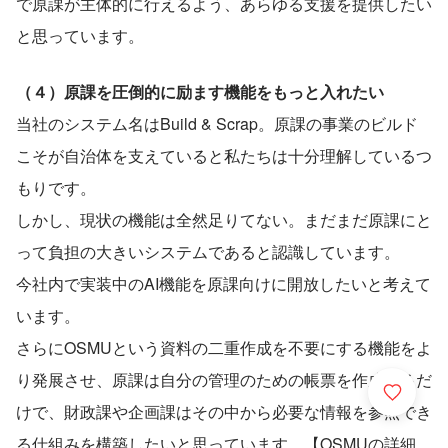
で原課が主体的に行えるよう、あらゆる支援を提供したい
と思っています。
（４）原課を圧倒的に励ます機能をもっと入れたい
当社のシステム名はBuild & Scrap。原課の事業のビルド
こそが自治体を支えていると私たちは十分理解しているつ
もりです。
しかし、現状の機能は全然足りてない。まだまだ原課にと
って負担の大きいシステムであると認識しています。
今社内で実装中のAI機能を原課向けに開放したいと考えて
います。
さらにOSMUという資料の二重作成を不要にする機能をよ
り発展させ、原課は自分の管理のための帳票を作成するだ
けで、財政課や企画課はその中から必要な情報を参照でき
る仕組みを構築したいと思っています。【OSMUの詳細