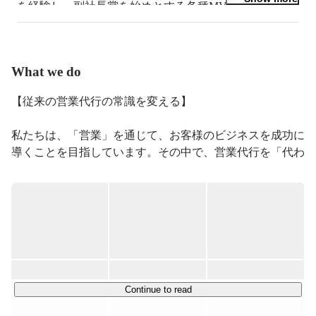
を経験し、副社長賞を始めとする各種MVPを獲得。そ
の後、最短でFSへ昇格し、当時最速で年間予算の達成
を実現。達成率160%が評価され世界表彰を受賞。その
後、本質的に効果がある営業支援がしたい想いで株式会
社EmpowerXを創業。
What we do
【従来の営業代行の常識を変える】

私たちは、「営業」を通じて、お客様のビジネスを成功に
導くことを目指しています。その中で、営業代行を「代わ
りに行う」のではなく、「代表して行う」ことを重要視し
ています。従来、営業代行やBPOという言葉が使われる
中で、せっかく素晴らしいスキルを持つ営業パーソンもど
こかで発注企業の「代理」というイメージを持たざるを得
なかったのがこの業界の慣習だと思います。私たちは、お
客様のビジネスの成功を支えるパートナーでありたいと考
えています。そして、単なるパートナーではなく、クライ
アントの製品・プロダクトを「代表して営業する」そんな
Continue to read
スタンスを大切にしています。
