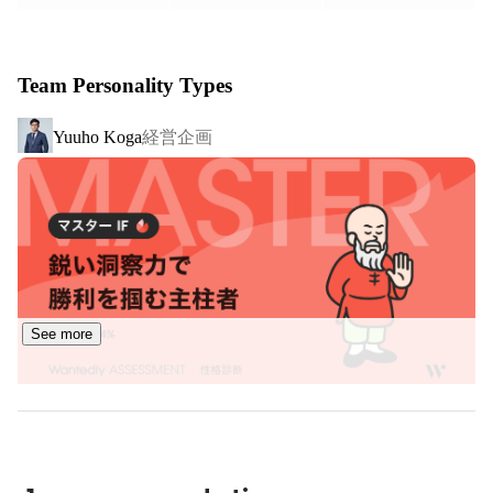
【事業内容】

▪️営業代行(インサイドセールス支援/フィールドセール支
Team Personality Types
援)

SaaS・IT企業のご支援で経験を積んだメンバーが、営業領
経営企画
Yuuho Koga
域のご支援を中心に事業展開しております。特に、「イン
サイドセールス支援」に注力しており、商談数だけでな
く、「有効商談数」を追うことを重要視しております。常
に受注を見据えたヒアリング、コミュニケーション行い、
有効商談を追うことが同業他社との一番の違いです。この
姿勢を好評いただき、LayerX,SmartHR,ログラスといった
有名SaaS企業をはじめ、各社から継続的に発注を頂いてい
ます。

See more
▪️営業研修

クライアントのビジネス成功を支えるために、単発の営業
研修プログラムを提供しています。この研修は、クライア
ント企業のメンバー育成を目的としており、実績豊富なマ
ネージャーをアサインして、具体的な成果に繋がるスキル