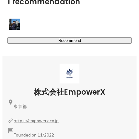
1 recommendation
と知識の向上を目指します。私たちは、クライアントのニ
ーズに合わせたカスタマイズされた研修内容を提供するこ
とにより、営業力の強化はもちろん、チーム全体のモチベ
ーション向上にも寄与します。

Recommend
▪️SFA/MA導入活用支援

Salesforce・Hubspotをはじめ、SFAやMAの導入・運用経
験のあるメンバーが豊富です。各種認定資格を保持し多メ
ンバーも多く、クライアントの皆様専任の「コンサルタン
ト」となって、個社に合わせた丁寧な支援を心がけており
ます。
株式会社EmpowerX
東京都
https://empowerx.co.jp
Founded on 11/2022