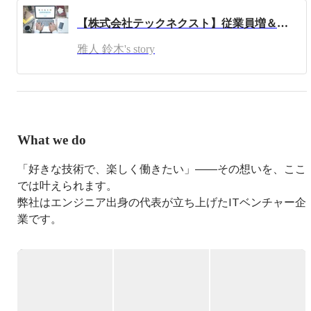
株式会社を設立しました。

【株式会社テックネクスト】従業員増＆事業拡大を目指してWantedlyアカウントを開設しました！（1ヶ月程前にですが...！）
私自身、経営をしながらITコンサルティングや受託開発も
雅人 鈴木's story
行っており、プログラミングに関しては、Vue.js/Nuxt.jsや
React.jsなどのモダンなフレームワークを用いたフロントエ
ンド開発、Ruby on Railsによるバックエンド（サーバーサ
イド）開発、AWSを用いたサーバー構築・サーバーレス
アプリケーション構築が得意です。

AWS資格はSAP / DOP / SCS / DBS / MLS / DAS /  SAA を取
What we do
得済みです。

PythonやNode.jsも多少開発経験があり、GCP / Azure / 
「好きな技術で、楽しく働きたい」――その想いを、ここ
Firebaseを用いたインフラ周りもある程度触れます。

デザインもFigmaを用いて勉強をしつつ実務でも少しずつ
では叶えられます。

実践しております。

弊社はエンジニア出身の代表が立ち上げたITベンチャー企
業です。

また、主に下記のような言語、サービスを利用してシステ
だから、エンジニアにとって何が大事かを、誰よりもわか
ムを開発/構築しております。

っている自信があります。

・HTML/CSS、Javascript、Ruby等を用いたWEBシステム
開発。（フレームワークは Ruby on Rails / React.js / Vue.js 
等を主に使用します。）

＝＝＝＝＝＝＝＝＝＝＝＝＝＝＝＝＝＝＝＝＝＝＝

・AWS、Azure、GCPを用いたサーバーレスシステム開
（１）好きな技術・やりたい開発を仕事にできる
