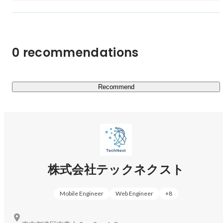
ーーーーーーーーーー

「Reactを使ったフロントエンド開発がしたい」

エンジニア
Kazui Yoshida
「Rubyでサーバーサイドをがっつり書きたい」

「そろそろPMにチャレンジしてみたい」どんな希望で
0 recommendations
も、まず聞かせてください。

エンジニア一人ひとりの「今やりたいこと」に合わせて、
案件を一緒に探します。◎ 参画できる案件例

Recommend
・React.js / Vue.js を使ったフロントエンド開発

・TypeScript / Python / Ruby を使ったサーバーサイド開発

・AWS / Azure / GCP を使ったクラウド環境の構築

・Swift / Kotlin / Flutter を使ったスマホアプリ開発

・PM / PL / PMO などのマネジメント案件
株式会社テックネクスト
Mobile Engineer
Web Engineer
+
8