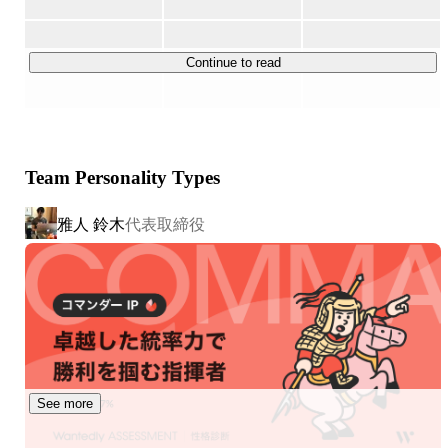
発。

（２）参画する案件は、自分自身で選べる

・AWSを用いたクラウドサーバー構築（IaC で構築しま
（３）フロントエンド・バックエンド・PM…幅広い案件
す。）

に挑戦できる

Continue to read
・kintoneを用いた業務管理システム（AWSなど外部サービ
＝＝＝＝＝＝＝＝＝＝＝＝＝＝＝＝＝＝＝＝＝＝＝

スとの連携をよくします。）

また、自社パッケージシステム「PSC」を用いてベンチャ
ーーーーーーーーーーーーーーーーーーーーーーー

ー企業様やIT事業部を立ち上げたい企業様の自社ITサービ
▼ 積極的に採用しているポジション、技術スタック

ス開発/構築もしております。

Team Personality Types
ーーーーーーーーーーーーーーーーーーーーーーー

PSCサービスサイト：https://psc.system-reach.com/

ポジション：フロントエンドエンジニア、サーバーサイド
「PSC」には下記3つのパッケージが含まれております。

雅人 鈴木
代表取締役
エンジニア、スマホアプリエンジニア

①マッチングシステム構築パッケージ

開発言語：TypeScript、Node.js、Go、Ruby、Python、
②申し込み/予約管理システム構築パッケージ

③シフト管理/仕事依頼システム構築パッケージ

PHP、Java、C#、Swift、Kotlin、Dart/Flutter

フレームワーク：React.js/Next.js、Vue.js/Nuxt.js、
仕事もプライベートも充実させてこそ幸せな人生だと考え
AngularJS、ReactNative、NestJS、Express、Gin、Ruby 
ており、それを実現できる会社を従業員みんなで作ること
on Rails、Laravel、Django、FastAPI、Spring Boot、.NET

が私の使命です。

クラウドインフラ：AWS、Azure、GCP、FireBase

できるのであれば、好きなことを楽しく真剣に取り組める
仲間と一緒に仕事をしたいものですね。「仕事が楽し
See more
い！」そう感じれる人間集団を築けるような会社にするべ
ーーーーーーーーーー

く日々考えております！
▼ 具体的な案件例
