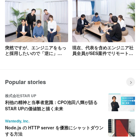
ました！（1ヶ月程前にです
▍ITコンサル / DXコンサル事業 IT導入が
ト体制もしっかりと行います！ ◎SES案
が...！）
進んでいないクライアント企業様や、DX
件例： React.jsやVue.jsなどモダンなフ
化が難航しているクライアント企業様か
レームワークを用いたフロントエンド開
らご依頼をいただき、事業内容を元にIT
発案件 TypeScriptやPython、Rubyなど
サービスの導入支援や、どういったシス
を用いたモダンなサーバーサイド開発案
テムを導入すべきか調査段階からご支援
件 AWSのLambdaやDynamoDB、
させていただいております！ 弊社の開発
Cognitoなどを用いたサーバーレス構築
技術を活かしてコンサルからそのまま受
案件 SwiftやKotlin、Flutterなどを用いた
託開発まで一貫して対応することもござ
スマホアプリ開発案件 PM/PL/PMO/ITコ
突然ですが、エンジニアをもっ
現在、代表を含めエンジニア社
います。 ◎主な導入ツール ・
ンサルティングなどのマネジメント案件
と採用したいので「逆に」
員全員がSES案件でリモートワ
AWS/Azure/GCPなど大手クラウドサー
▍ITコンサル / DXコンサル事業 IT導入が
Wantedly募集記事を大幅に削
ークをしています(^ ^)
ビス ・Microsoft製品 ・Google
進んでいないクライアント企業様や、DX
除しました...！
Workspaceの導入 ・kintoneの導入
化が難航しているクライアント企業様か
らご依頼をいただき、事業内容を元にIT
Popular stories
サービスの導入支援や、どういったシス
テムを導入すべきか調査段階からご支援
させていただいております！ 弊社の開発
株式会社STAR UP
技術を活かしてコンサルからそのまま受
利他の精神と当事者意識：CPO池田八輝が語る
託開発まで一貫して対応することもござ
STAR UPの価値観と描く未来
います。 ◎主な導入ツール ・
AWS/Azure/GCPなど大手クラウドサー
ビス ・Microsoft製品 ・Google
Wantedly, Inc.
Workspaceの導入 ・kintoneの導入
Node.js の HTTP server を優雅にシャットダウン
する方法