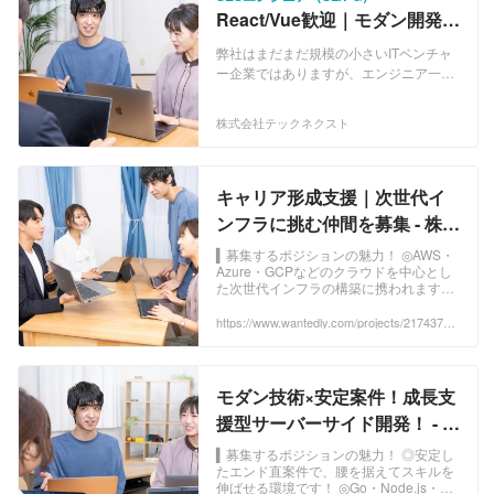
React/Vue歓迎｜モダン開発で
成長を実感できる環境！
弊社はまだまだ規模の小さいITベンチャ
ー企業ではありますが、エンジニア一筋
の代表自らITシステム開発やITコンサル
ティングをしております！ 好きな技術を
株式会社テックネクスト
伸ばしたい方、色々な技術に触れて広く
技術を経験したい方、開発だけでなく
PMなどマネジメントスキルを伸ばした
い方、徐々にエンジニア〜ITコンサルタ
キャリア形成支援｜次世代イ
ントまで経験したい方などなど、自分の
ンフラに挑む仲間を募集 - 株式
興味のある分野を伸ばしていきたい方、
会社テックネクストのインフ
様々な分野に挑戦したい方など、エンジ
▍募集するポジションの魅力！ ◎AWS・
ニアとして、もしくはITコンサルタント
Azure・GCPなどのクラウドを中心とし
ラエンジニアの採用 -
た次世代インフラの構築に携われます！
としてスキルアップをしたい方や自分自
Wantedly
◎構築・運用にとど...
信が好きな仕事をしたい方は是非一緒に
https://www.wantedly.com/projects/2174376?
働けることを楽しみにしております！ ▍
post_id=1005182&post_location=in_content
受託開発事業 WEBシステム開発、クラ
ウドシステム開発をメインにシステム開
発の全工程（要件定義/設計/実装/テスト/
モダン技術×安定案件！成長支
運用・保守）に対応可能でございます。
援型サーバーサイド開発！ - 株
また、パートナーのWebデザイン会社や
式会社テックネクストのWeb
ITコンサルティング会社と協力しながら
▍募集するポジションの魅力！ ◎安定し
受託開発をすることもございます。
たエンド直案件で、腰を据えてスキルを
エンジニアの採用 - Wantedly
伸ばせる環境です！ ◎Go・Node.js・
◎WEBシステム開発・・・マッチングシ