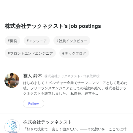
発の全工程（要件定義/設計/実装/テスト/
い方、徐々にエンジニア〜ITコンサルタ
いて、どのようなSES案件に参画するか
運用・保守）に対応可能でございます。
ントまで経験したい方などなど、自分の
はとても重要であるため、エンジニアフ
また、パートナーのWebデザイン会社や
興味のある分野を伸ばしていきたい方、
ァーストで事業を行っております！ 弊社
ITコンサルティング会社と協力しながら
様々な分野に挑戦したい方など、エンジ
が掲げている「一人前のエンジニアを一
受託開発をすることもございます。
ニアとして、もしくはITコンサルタント
株式会社テックネクスト's job postings
人でも多く輩出する」というビジョンに
◎WEBシステム開発・・・マッチングシ
としてスキルアップをしたい方や自分自
とってSES事業でより良い案件に参画す
ステム、予約管理システム、シフト管理
信が好きな仕事をしたい方は是非一緒に
ることはとても重要です。 また、エンジ
システム、勤怠管理システムなど様々な
働けることを楽しみにしております！ ▍
開発
エンジニア
社員インタビュー
ニアのモチベーション管理や体調管理を
システム開発の経験があります。 プログ
受託開発事業 WEBシステム開発、クラ
最重要視しており、案件参画後のサポー
ラミング言語：Ruby、Node.js、
ウドシステム開発をメインにシステム開
ト体制もしっかりと行います！ ◎SES案
フロントエンドエンジニア
テックブログ
Python、HTML、CSS、Javascript FW：
発の全工程（要件定義/設計/実装/テスト/
件例： React.jsやVue.jsなどモダンなフ
Ruby on Rails、Vue.js、React.js、
運用・保守）に対応可能でございます。
レームワークを用いたフロントエンド開
TypeScript クラウドサーバー：AWS、
また、パートナーのWebデザイン会社や
発案件 TypeScriptやPython、Rubyなど
Azure、GCP ◎クラウドシステム開
ITコンサルティング会社と協力しながら
を用いたモダンなサーバーサイド開発案
雅人 鈴木
発・・・AWSをメインに利用しており、
受託開発をすることもございます。
株式会社テックネクスト / 代表取締役
件 AWSのLambdaやDynamoDB、
複数のクラウドシステムを連携してサー
◎WEBシステム開発・・・マッチングシ
はじめまして！ ベンチャー企業でチーフエンジニアとして勤めた
Cognitoなどを用いたサーバーレス構築
バーレスシステムやバッチシステムの開
ステム、予約管理システム、シフト管理
後、フリーランスエンジニアとしての活動を経て、株式会社テッ
案件 SwiftやKotlin、Flutterなどを用いた
発をしております。 主に利用するクラウ
システム、勤怠管理システムなど様々な
クネクストを設立しました。 私自身、経営を...
スマホアプリ開発案件 PM/PL/PMO/ITコ
ドシステム：AWS、Azure、kintone、
システム開発の経験があります。 プログ
ンサルティングなどのマネジメント案件
Google関連製品、Stripe ▍SES事業
ラミング言語：Ruby、Node.js、
Follow
▍ITコンサル / DXコンサル事業 IT導入が
WEBシステム開発案件、スマホアプリ開
Python、HTML、CSS、Javascript FW：
進んでいないクライアント企業様や、DX
発案件、クラウドサーバー構築案件、AI
Ruby on Rails、Vue.js、React.js、
化が難航しているクライアント企業様か
開発/AI活用案件などさまざまなシステム
TypeScript クラウドサーバー：AWS、
株式会社テックネクスト
らご依頼をいただき、事業内容を元にIT
開発案件や、PM/PL/PMOなどのプロジ
Azure、GCP ◎クラウドシステム開
サービスの導入支援や、どういったシス
ェクトマネジメント案件に参画いたしま
「好きな技術で、楽しく働きたい」――その想いを、ここでは叶
発・・・AWSをメインに利用しており、
テムを導入すべきか調査段階からご支援