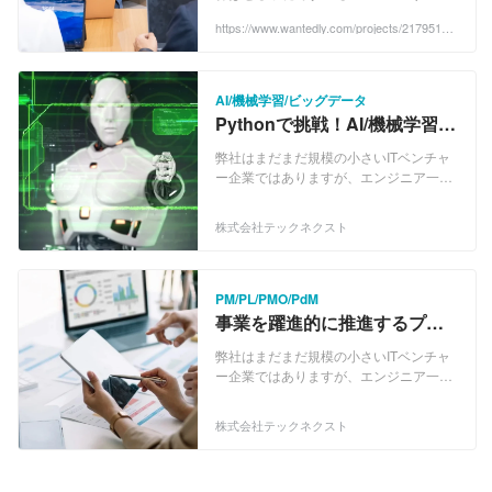
Javaなどのモダン...
ステム、予約管理システム、シフト管理
https://www.wantedly.com/projects/2179514?
システム、勤怠管理システムなど様々な
post_id=1005182&post_location=in_content
システム開発の経験があります。 プログ
ラミング言語：Ruby、Node.js、
Python、HTML、CSS、Javascript FW：
AI/機械学習/ビッグデータ
Ruby on Rails、Vue.js、React.js、
Pythonで挑戦！AI/機械学習の
TypeScript クラウドサーバー：AWS、
最前線でキャリアを築く経験
Azure、GCP ◎クラウドシステム開
弊社はまだまだ規模の小さいITベンチャ
者募集 ！
発・・・AWSをメインに利用しており、
ー企業ではありますが、エンジニア一筋
複数のクラウドシステムを連携してサー
の代表自らITシステム開発やITコンサル
バーレスシステムやバッチシステムの開
ティングをしております！ 好きな技術を
株式会社テックネクスト
発をしております。 主に利用するクラウ
伸ばしたい方、色々な技術に触れて広く
ドシステム：AWS、Azure、kintone、
技術を経験したい方、開発だけでなく
Google関連製品、Stripe ▍SES事業
PMなどマネジメントスキルを伸ばした
WEBシステム開発案件、スマホアプリ開
い方、徐々にエンジニア〜ITコンサルタ
PM/PL/PMO/PdM
発案件、クラウドサーバー構築案件、AI
ントまで経験したい方などなど、自分の
事業を躍進的に推進するプロ
開発/AI活用案件などさまざまなシステム
興味のある分野を伸ばしていきたい方、
ジェクトマネージャーを大募
開発案件や、PM/PL/PMOなどのプロジ
様々な分野に挑戦したい方など、エンジ
弊社はまだまだ規模の小さいITベンチャ
集！
ェクトマネジメント案件に参画いたしま
ニアとして、もしくはITコンサルタント
ー企業ではありますが、エンジニア一筋
す！ フロントエンドのスキルを伸ばした
としてスキルアップをしたい方や自分自
の代表自らITシステム開発やITコンサル
い、バックエンドのスキルを伸ばした
信が好きな仕事をしたい方は是非一緒に
ティングをしております！ 好きな技術を
株式会社テックネクスト
い、フルスタックで活躍したいなどエン
働けることを楽しみにしております！ ▍
伸ばしたい方、色々な技術に触れて広く
ジニアそれぞれの希望に合った案件にア
受託開発事業 WEBシステム開発、クラ
技術を経験したい方、開発だけでなく
サインできるよう会社として尽力してお
ウドシステム開発をメインにシステム開
PMなどマネジメントスキルを伸ばした
ります。 エンジニアのキャリア形成にお