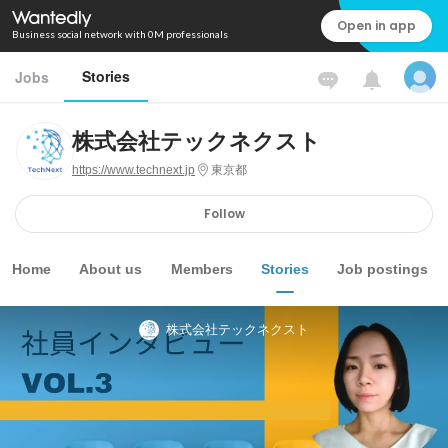
Open in app
Business social network with 0M professionals
Stories
Jobs
株式会社テックネクスト
https://www.technext.jp
東京都
Follow
Home
About us
Members
Stories
Job postings
株式会社テックネクスト