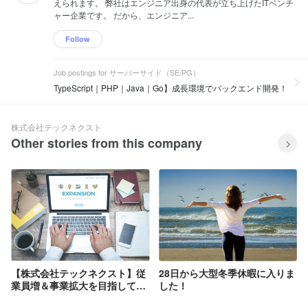
す！ フロントエンドのスキルを伸ばした
えられます。 弊社はエンジニア出身の代表が立ち上げたITベンチ
複数のクラウドシステムを連携してサー
させていただいております！ 弊社の開発
い、バックエンドのスキルを伸ばした
ャー企業です。 だから、エンジニア...
バーレスシステムやバッチシステムの開
技術を活かしてコンサルからそのまま受
い、フルスタックで活躍したいなどエン
発をしております。 主に利用するクラウ
託開発まで一貫して対応することもござ
ジニアそれぞれの希望に合った案件にア
Follow
ドシステム：AWS、Azure、kintone、
います。 ◎主な導入ツール ・
サインできるよう会社として尽力してお
Google関連製品、Stripe ▍SES事業
AWS/Azure/GCPなど大手クラウドサー
ります。 エンジニアのキャリア形成にお
WEBシステム開発案件、スマホアプリ開
Job postings for サーバーサイド（SE/PG）
ビス ・Microsoft製品 ・Google
いて、どのようなSES案件に参画するか
発案件、クラウドサーバー構築案件、AI
Workspaceの導入 ・kintoneの導入
TypeScript｜PHP｜Java｜Go】成長環境でバックエンド開発！
はとても重要であるため、エンジニアフ
開発/AI活用案件などさまざまなシステム
ァーストで事業を行っております！ 弊社
開発案件や、PM/PL/PMOなどのプロジ
が掲げている「一人前のエンジニアを一
ェクトマネジメント案件に参画いたしま
人でも多く輩出する」というビジョンに
す！ フロントエンドのスキルを伸ばした
株式会社テックネクスト
とってSES事業でより良い案件に参画す
い、バックエンドのスキルを伸ばした
Other stories from this company
ることはとても重要です。 また、エンジ
い、フルスタックで活躍したいなどエン
ニアのモチベーション管理や体調管理を
ジニアそれぞれの希望に合った案件にア
最重要視しており、案件参画後のサポー
サインできるよう会社として尽力してお
ト体制もしっかりと行います！ ◎SES案
ります。 エンジニアのキャリア形成にお
件例： React.jsやVue.jsなどモダンなフ
いて、どのようなSES案件に参画するか
レームワークを用いたフロントエンド開
はとても重要であるため、エンジニアフ
発案件 TypeScriptやPython、Rubyなど
ァーストで事業を行っております！ 弊社
を用いたモダンなサーバーサイド開発案
が掲げている「一人前のエンジニアを一
件 AWSのLambdaやDynamoDB、
人でも多く輩出する」というビジョンに
Cognitoなどを用いたサーバーレス構築
とってSES事業でより良い案件に参画す
【株式会社テックネクスト】従
28日から大型冬季休暇に入りま
案件 SwiftやKotlin、Flutterなどを用いた
ることはとても重要です。 また、エンジ
業員増＆事業拡大を目指して
した！
スマホアプリ開発案件 PM/PL/PMO/ITコ
ニアのモチベーション管理や体調管理を
Wantedlyアカウントを開設し
ンサルティングなどのマネジメント案件
最重要視しており、案件参画後のサポー