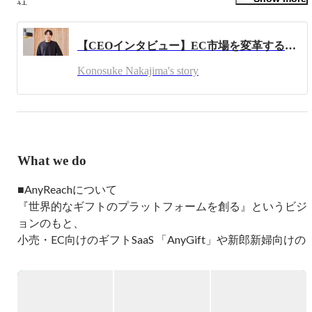
社

新規事業の立ち上げや、CRM・グロース担当としてメル
カリ全体のGMV向上に貢献。

【CEOインタビュー】EC市場を変革するeギフト。多くの企業が導入する注目のサービスの強さとは
またメルカリShopsの立ち上げに従事。

Konosuke Nakajima's story
・2022/2 ~ 2023/2

株式会社stand.fm にて音声アプリのプロダクトマネージャ
ー。

音声アプリのUI/UX改善やBizDev、グロース等に従事。

・2021/10 ~ 現在

What we do
AnyReach株式会社を創業し、代表取締役CEO。

eギフト組み込みSaaSのAnyGiftの開発・提供

■AnyReachについて

過去には以下のようなメディアでも掲載をいただきまし
『世界的なギフトのプラットフォームを創る』というビジ
た！

ョンのもと、

小売・EC向けのギフトSaaS 「AnyGift」や新郎新婦向けの
■あのプロダクトのPdMから学べ！

カード型引き出物「AnyGift Wedding」

エウレカ金田氏、メルカリUSフリッツ氏など急成長サー
法人向けデジタルギフトサービス「AnyCampaign」を開
ビスのプロダクトマネジャー5選

発・運営しています。

https://www.fastgrow.jp/articles/startup-professional-01
