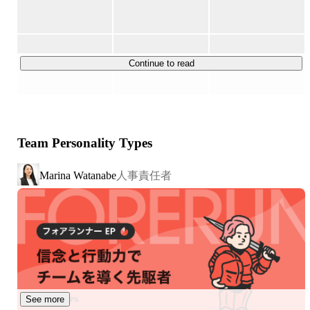
■身に着けるべきは“仮説検証力──PdMが起業家に向いて
AnyGift : 
https://anygift.jp/
 (2022年4月正式リリース)

いる理由とは？

AnyGift Wedding : 
https://wedding.anygift.jp/
 (2024年6月正
メルカリOB樫田・中島のプロダクト談義

式リリース)

https://www.fastgrow.jp/articles/anyreach-nakajima-growthcamp-
kashida

AnyCampaign：
https://anycampaign.jp/
 (2024年9月正式リ
Continue to read
リース)

■米国でeギフト　AnyReachが1.1億円調達

https://www.nikkei.com/article/DGXZQOUC1913T0Z10C23A1
000000/

■『AnyGift Wedding』とは？

■EC向けeギフトのAnyReach、ギフト機能の組み込み型集
Team Personality Types
2024年6月にリリースした、新郎新婦・ゲスト向けに
客で世界へ

5,000商品から選べるカード型の引出物サービスです。

https://kepple.co.jp/articles/financing/jzhzlj6xo

人事責任者
Marina Watanabe
結婚式という人生でも大きなタイミングに、新郎新婦に寄
■グロースに関するnoteもいろいろと書いてます

り添い、大切なゲストに感謝の気持ちを伝えるための”引
https://note.com/konosuke_nkj/
出物(ギフト)”を提供するお手伝いをしたいと、立ち上がっ
たプロダクトです。

・ゲストの荷物にならず宅配で受け取ることができる

・5000商品以上の魅力的な商品を用意し、ゲストのニー
ズの幅に対応

See more
・ゲストごとにカスタマイズした自分たちだけの引出物を