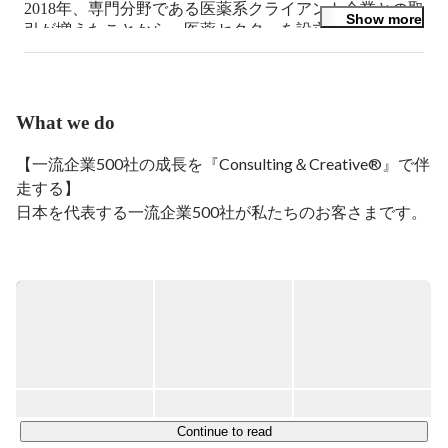
2018年、専門分野である医薬系クライアント企業との取
Show more
引が増えたことから、医薬セクターを設立。

一方で、Webプロデューサーとして、大手企業の社外向
け・社内向けのWebサイトをプロデュース。特にイント
ラネットにおける全社ポータルサイトの立ち上げのノウ
ハウや実績を多数有しています。
What we do
【一流企業500社の成長を『Consulting＆Creative®︎』で伴
走する】

日本を代表する一流企業500社が私たちのお客さまです。

JBAはブランド戦略で、企業の価値を高め、

長期的な成長に伴走するクリエイティブ機能を融合したコ
ンサルティング会社です。

特徴は大きく3つ。

◼️1つ目は、戦略コンサルでも広告代理店でもない「新し
いビジネスモデル」。

Continue to read