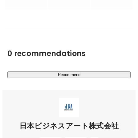
企画立案や実行支援を担うコンサルティングだけでなく、

デザイン（Web、動画、グラフィック）・ライティン
グ・テクノロジー（AI、システム）などのクリエイティブ
領域まで「Consulting&Creative®︎」という一気通貫の支援
をすることで企業に貢献しています。

お客さまの事業成長と企業価値の向上を目的に、「戦略だ
け」「実行だけ」で終わらない本質的な課題解決にこだわ
0 recommendations
ります。

◼️2つ目は、お客さまを一流企業500社に限定した、長期的
な成長支援。

Recommend
JBAのお客さまは、業種や業界を問わず、卓越した技術や
サービスで社会に価値をもたらしている約500社の一流企
業です。

新規の営業活動を行わず、既存のお客さまとの長期的な関
係性の構築を重視することで持続的な企業成長をサポート
しています。

日本ビジネスアート株式会社
事業の成り立ち、ビジネスモデル、事業活動、競合状況、
未来の戦略などをお客さま以上に深く理解することが、私