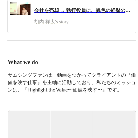
帰国後様々な業種のビジネスマンと会い、21歳の時にビジ
会社を売却 → 執行役員に、異色の経歴の役員に仕事観についてインタビュー！
ネス実践の場としてロサンゼルスの広告代理店でインター
ンを行う。

胡内 祥太's story
2013年、大学卒業後、某商社への就職を機に上京。

サラリーマンをしながら個人で20代起業家のインタビュー
映像の制作を行い、2014年映像制作会社に参画。

約2年間の映像制作や会社経営を経て、2016年3月1日株式
会社livebaseを設立。
What we do
サムシングファンは、動画をつかってクライアントの『価
値を映す仕事』を主軸に活動しており、私たちのミッショ
ンは、『Highlight the Value〜価値を映す〜』です。

より良い出会いを求める採用担当者、商品やサービスの魅
力をもっと伝えたい販売担当者、企業のブランディングを
検討する広報担当者、教育や研修をもっと実践的にしたい
研修担当者等、すべて私たちのお客様になります。具体的
な仕事のイメージとしては「悩みを聞く」「動画の可能性