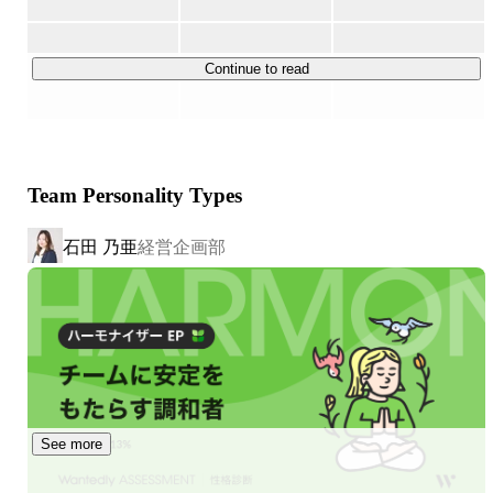
を提案する」「映像を撮る」「映像を編集する」「感動す
る」「動画を視聴いただける環境を提供する」ということ
になります。

Continue to read
業種業界を問わないので、幅広いお客様と相対できます！

なので、様々な知見を得られます！

例 : マーケティング全般・SNS運用・WEB・チラシのクリ
Team Personality Types
エイティブ領域に携わることができる

採用・広報・教育・PRに課題があるお客様の支援ができ
石田 乃亜
経営企画部
る。

やりたいことを実現できる事業です！
See more