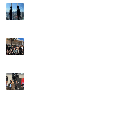
る
ー
ト
の