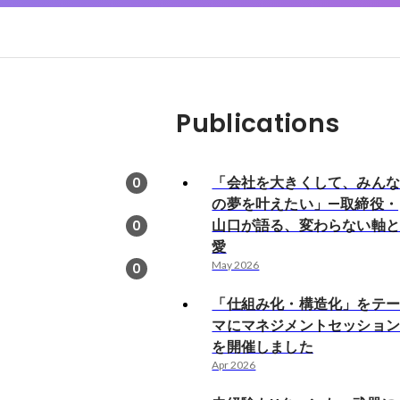
Publications
「会社を大きくして、みん
0
の夢を叶えたい」—取締役・
山口が語る、変わらない軸
0
愛
May 2026
0
「仕組み化・構造化」をテ
マにマネジメントセッショ
を開催しました
Apr 2026