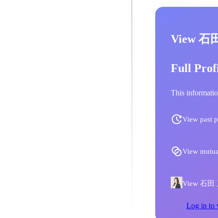
View 石
Full Prof
This informatio
View past p
View mutua
View 石田 乃亜
Log in to 