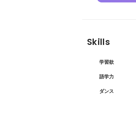
Skills
学習欲
語学力
ダンス