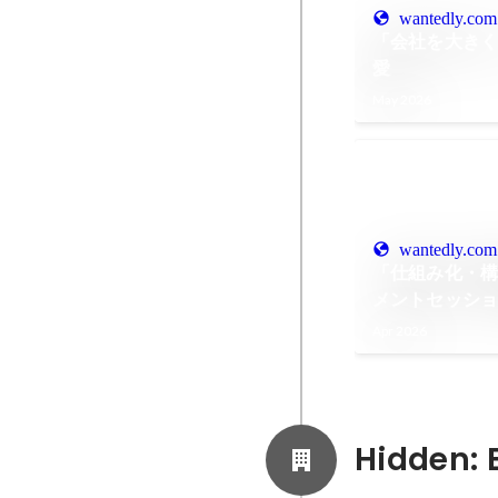
wantedly.com
「会社を大きく
愛
May 2026
wantedly.com
「仕組み化・
メントセッシ
Apr 2026