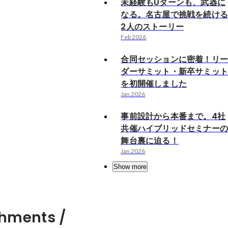
未経験もUターンも、武器に
なる。名古屋で挑戦を続け
2人のストーリー
Feb 2026
合同セッションに密着！リ
ダーサミット・新卒サミッ
を初開催しました
Jan 2026
事前設計から本番まで。4社
共催ハイブリッドセミナー
舞台裏に迫る！
Jan 2026
Show more
hments /