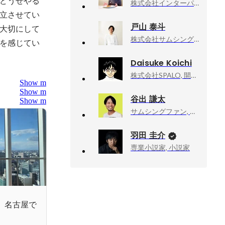
どうせやる
株式会社インターパーク, 管理部 係長
立させてい
戸山 泰斗
大切にして
株式会社サムシングファン, マーケティング部
を感じてい
Daisuke Koichi
株式会社SPALO, 開発部
Show more
Show more
谷出 謙太
Show more
サムシングファン, DX事業部・東西エディターチームマネージャー
羽田 圭介
専業小説家, 小説家
。名古屋で