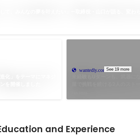
して、みんなの夢を叶えたい」—取締役・山口が語る、変わ
See 19 more
wantedly.com
構造化」をテーマにマネジ
未経験もUターンも、武器に
ョンを開催しました
屋で挑戦を続ける2人のスト
Feb 2026
Hidden: Education and Experience	