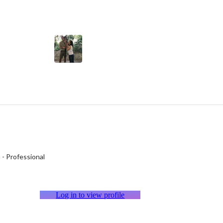
h
-
Professional
Log in to view profile