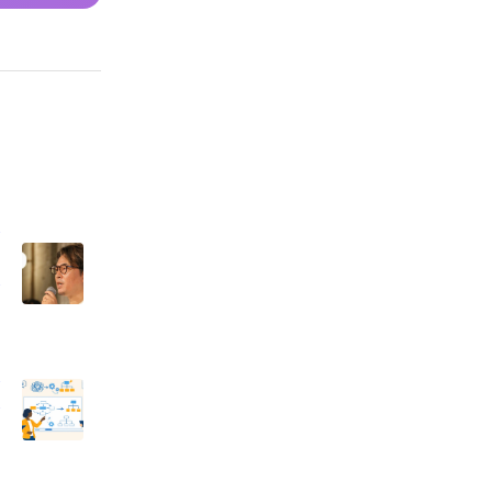
な
と
ー
ン