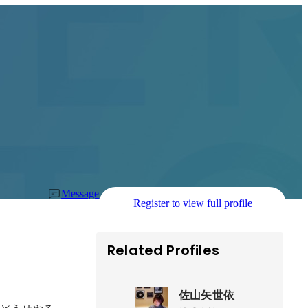
Message
Register to view full profile
Related Profiles
佐山矢世依