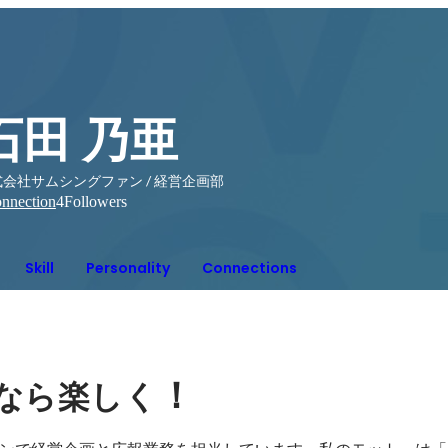
石田 乃亜
会社サムシングファン / 経営企画部
nnection
4
Followers
Skill
Personality
Connections
！
なら楽しく