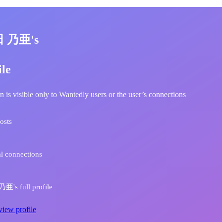
田 乃亜's
ile
n is visible only to Wantedly users or the user’s connections
osts
l connections
's full profile
view profile