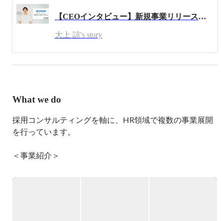
ョンに複数のHRサービスを展開中。
【CEOインタビュー】新規事業リリースから3ヶ月。手応えと次なる一手とは？
大上 諒's story
What we do
採用コンサルティングを軸に、HR領域で複数の事業展開
を行っています。

＜事業紹介＞

■ 採用コンサルティング支援

採用戦略設計や候補者体験向上を通し「選ばれる企業」づ
くりを目指します。

■ 採用代行支援
