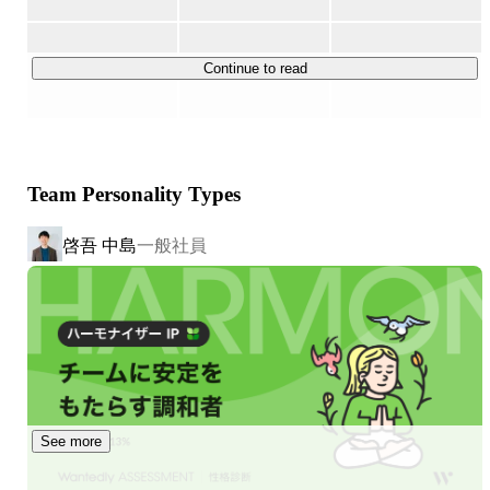
媒体運用や面接などを代行します。運用も改善も、提案も
トータルサポート。

Continue to read
■ 採用分析ツール「HITOME」

採用データを可視化し、スカウト媒体・エージェント経由
の歩留まりを改善させる採用版データ分析ツールの開発。

Team Personality Types
＜事業・組織の特徴＞

- 求職者から選ばれるための採用戦略の策定

啓吾 中島
一般社員
- 採用戦略と連動した施策を一気通貫で実行

- 「HeaRメソッド」による体系的なコンサルティング支援

- HR業界出身のメンバーが活躍中！  ※敬称略

  レバレジーズ、ワンキャリア、マイナビ、グローアッ
プ、div  etc...

＜参考資料＞

- 採用ピッチ資料 
https://speakerdeck.com/hear/company-
See more
profile
- カルチャーデック 
https://speakerdeck.com/hear/culture-