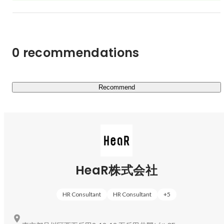
deck
0 recommendations
Recommend
HeaR株式会社
HR Consultant
HR Consultant
+
5