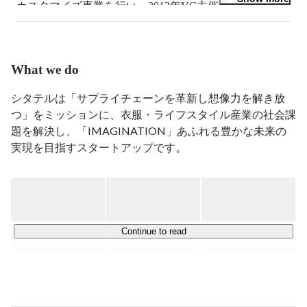
カスタマイズ事業を行い、2013年VC主催のアクセラレ
ーションプログラムにより、サンフランシスコ/シリコ
ンバレーで、ITビジネス、スタートアップ企業の経営戦
略、グローバル戦略、ファイナンス等見識を深める。
2014年シタテル株式会社を創業。熊本と東京を拠点に活
What we do
動。 

シタテルは「サプライチェーンを革新し想像力を解き放
・総務省「ICT地域活性化大賞2016」大賞 ・総務大臣賞
つ」をミッションに、衣服・ライフスタイル産業の社会課
受賞

題を解決し、「IMAGINATION」あふれる豊かな未来の
・経済産業省「服づくり4.0プロジェクト」協力企業 ・
実現を目指すスタートアップです。

「新連携」認定企業

・内閣府「地域しごと創生会議」IoTを活用した新たな
企業間連携の促進代表企業 

3つのプロダクト・サービスで構成されるシタテルプラッ
・Google「デジタル革命とそれを取り巻く規制」メンバ
トフォームを開発・提供しており、

ー 

3,500社を超えるサプライヤーと24,700社を超えるブラン
・ACC TOKYO CREATIVITY AWARDS 2017「クリエイ
ドや企業等のユーザーが登録しています。

Continue to read
ティブイノベーション部門」ゴールド賞受賞 

・熊本大学非常勤講師 2018-22

・非大卒

・ISS(国際宇宙ステーション)宇宙船内着ゼネラルディ
■sitateru CLOUD（
https://sitateru.com/features
 ）

レクター
衣服・ライフスタイル産業のプロ層の生産課題に対して提