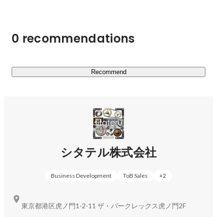
供している業務効率化や生産背景拡充のためのクラウドサ
ービスです。

0 recommendations
■sitateru MARKET ( 
https://sitateru.com/market/
 )

誰でも簡単に、仕入れ・オリジナルアイテム制作ができる
ECプラットフォームです。各企業のコンセプトに合わせ
たユニフォーム制作も可能で、ブランド価値の向上をお手
Recommend
伝いします。

■i/MAG( 
https://imag.sitateru.com/
 )

新たなつながりから今までにない価値をつくり出すため
の、イマジネーションやインスピレーションのきっかけを
提供し、これからの時代のコト消費（創造的消費）を促進
シタテル株式会社
Business Development
ToB Sales
+
2
東京都港区虎ノ門1-2-11 ザ・パークレックス虎ノ門2F