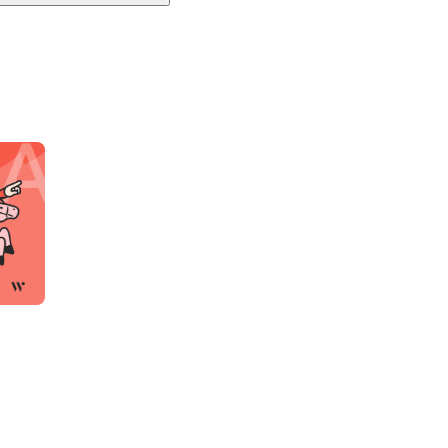
、それぞれの専門性を活かしながら、日々挑戦と成長
ion、Missionに共感し、そして3つのValuesを
柄以上のアルトコインを取り扱い、シンプルで軽量な
スマートな取引所です。

産交換業者として、安全性と信頼性の高い取引環境を
ラスト設立準備株式会社）＞

備株式会社（JADAT）は、ビットバンク株式会社
リティレベルの暗号資産管理に係るノウハウと、専業