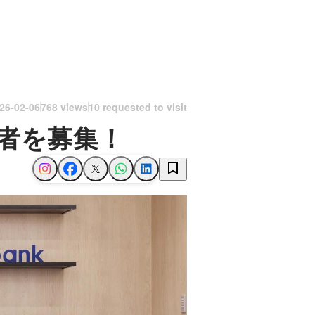
26-02-06
768 views
10 requested to visit
者を募集！