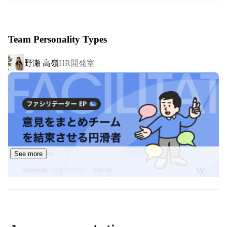
◎ITエンジニアのキャリアは、総合職（マネージャ）や専
門職（スペシャリスト）に分かれているため、ご本人のキ
Team Personality Types
ャリアの幅が広がります。
野瀬 高嶺
HR開発室
See more