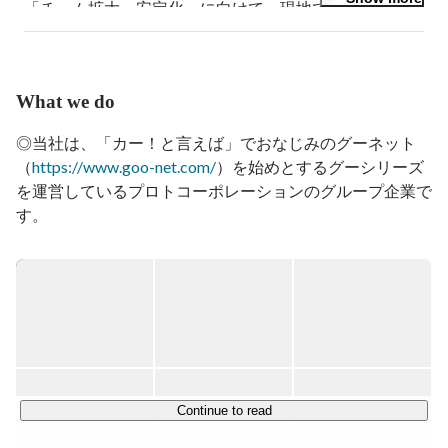
「チーム拡大、安定化」に向けて、現地で一緒に働いて
くれる仲間を募集しています。

■海外でキャリアを積みたい

■IT技術やマネージメント経験を国外で試してみたい

■事業の実現スピードアップに海外の力を活用したい

What we do
※普通の現地日記

◎当社は、「カー！と言えば」でおなじみのグーネット
https://northernbat.net/
（
https://www.goo-net.com/
）を始めとするグーシリーズ
を運営しているプロトコーポレーションのグループ企業で
す。

◎安定したグループのサービスがあるため、研究開発
（AI）を行うチームもあります。グループ向けのサービス
として、機械学習、深層学習を用いたAIシステム開発実績
があります。

◎電動アシスト自転車のシェアサービス『CYCY（サイサ
イ）』の運営や、プロバスケットボールチーム『琉球ゴー
Continue to read
ルデンキングス』の運営も行っています
